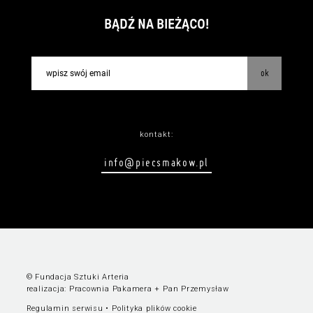
BĄDŹ NA BIEŻĄCO!
ok
kontakt:
info@piecsmakow.pl
© Fundacja Sztuki Arteria
realizacja:
Pracownia Pakamera
+
Pan Przemysław
Regulamin serwisu
•
Polityka plików cookie