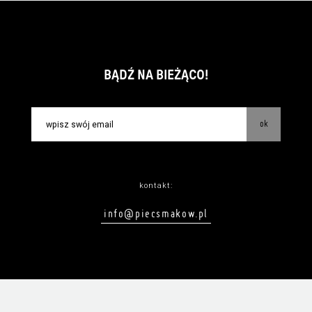
BĄDŹ NA BIEŻĄCO!
ok
kontakt:
info@piecsmakow.pl