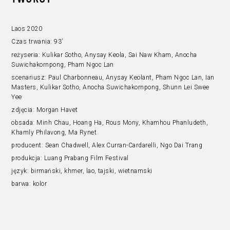
Laos 2020
Czas trwania:
93’
reżyseria:
Kulikar Sotho, Anysay Keola, Sai Naw Kham, Anocha
Suwichakornpong, Pham Ngoc Lan
scenariusz:
Paul Charbonneau, Anysay Keolant, Pham Ngoc Lan, Ian
Masters, Kulikar Sotho, Anocha Suwichakornpong, Shunn Lei Swee
Yee
zdjęcia:
Morgan Havet
obsada:
Minh Chau, Hoang Ha, Rous Mony, Khamhou Phanludeth,
Khamly Philavong, Ma Rynet
producent:
Sean Chadwell, Alex Curran-Cardarelli, Ngo Dai Trang
produkcja:
Luang Prabang Film Festival
język:
birmański, khmer, lao, tajski, wietnamski
barwa:
kolor