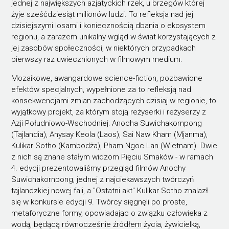
jednej z największych azjatyckich rzek, u brzegów której
żyje sześćdziesiąt milionów ludzi. To refleksja nad jej
dzisiejszymi losami i koniecznością dbania o ekosystem
regionu, a zarazem unikalny wgląd w świat korzystających z
jej zasobów społeczności, w niektórych przypadkach
pierwszy raz uwiecznionych w filmowym medium.
Mozaikowe, awangardowe science-fiction, pozbawione
efektów specjalnych, wypełnione za to refleksją nad
konsekwencjami zmian zachodzących dzisiaj w regionie, to
wyjątkowy projekt, za którym stoją reżyserki i reżyserzy z
Azji Południowo-Wschodniej: Anocha Suwichakornpong
(Tajlandia), Anysay Keola (Laos), Sai Naw Kham (Mjanma),
Kulikar Sotho (Kambodża), Pham Ngoc Lan (Wietnam). Dwie
z nich są znane stałym widzom Pięciu Smaków - w ramach
4. edycji prezentowaliśmy przegląd filmów Anochy
Suwichakornpong, jednej z najciekawszych twórczyń
tajlandzkiej nowej fali, a "Ostatni akt" Kulikar Sotho znalazł
się w konkursie edycji 9. Twórcy sięgnęli po proste,
metaforyczne formy, opowiadając o związku człowieka z
wodą, będącą równocześnie źródłem życia, żywicielką,