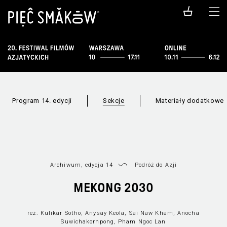
Program 14. edycji
Sekcje
Materiały dodatkowe
Archiwum, edycja 14
Podróż do Azji
Lista filmów
Lista sekcji
Nowe K
MEKONG 2030
reż. Kulikar Sotho, Anysay Keola, Sai Naw Kham, Anocha
Suwichakornpong, Pham Ngoc Lan