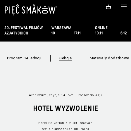
Program 14. edycji
Sekcje
Materiały dodatkowe
Archiwum, edycja 14
Podróż do Azji
Lista filmów
Lista sekcji
Nowe K
HOTEL WYZWOLENIE
Hotel Salvation / Mukti Bhavan
reż. Shubhashish Bhutiani