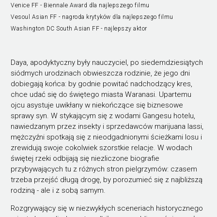
Venice FF - Biennale Award dla najlepszego filmu
Vesoul Asian FF - nagroda krytyków dla najlepszego filmu
Washington DC South Asian FF - najlepszy aktor
Daya, apodyktyczny były nauczyciel, po siedemdziesiątych
siódmych urodzinach obwieszcza rodzinie, że jego dni
dobiegają końca: by godnie powitać nadchodzący kres,
chce udać się do świętego miasta Waranasi. Upartemu
ojcu asystuje uwikłany w niekończące się biznesowe
sprawy syn. W stykającym się z wodami Gangesu hotelu,
nawiedzanym przez insekty i sprzedawców marijuana lassi,
mężczyźni spotkają się z nieodgadnionymi ścieżkami losu i
zrewidują swoje cokolwiek szorstkie relacje. W wodach
świętej rzeki odbijają się niezliczone biografie
przybywających tu z różnych stron pielgrzymów: czasem
trzeba przejść długą drogę, by porozumieć się z najbliższą
rodziną - ale i z sobą samym.
Rozgrywający się w niezwykłych sceneriach historycznego