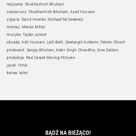
reżyseria:
Shubhashish Bhutiani
scenariusz:
Shubhashish Bhutiani, Asad Hussain
zdjęcia:
David Huwiler, Michael McSweeney
montaż:
Manas Mittal
muzyka:
Tajdar Junaid
obsada:
Adil Hussain, Lalit Behl, Geetanjali Kulkarni, Palomi Ghosh
producent:
Sanjay Bhutiani, Kabir Singh Chowdhry, Dina Dattani
produkcja:
Red Carpet Moving Pictures
język:
Hindi
barwa:
kolor
BĄDŹ NA BIEŻĄCO!