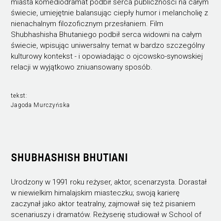
miasta komediodramat podbił serca publiczności na całym
świecie, umiejętnie balansując ciepły humor i melancholię z
nienachalnym filozoficznym przesłaniem. Film
Shubhashisha Bhutaniego podbił serca widowni na całym
świecie, wpisując uniwersalny temat w bardzo szczególny
kulturowy kontekst - i opowiadając o ojcowsko-synowskiej
relacji w wyjątkowo zniuansowany sposób.
tekst:
Jagoda Murczyńska
SHUBHASHISH BHUTIANI
Urodzony w 1991 roku reżyser, aktor, scenarzysta. Dorastał
w niewielkim himalajskim miasteczku; swoją karierę
zaczynał jako aktor teatralny, zajmował się też pisaniem
scenariuszy i dramatów. Reżyserię studiował w School of