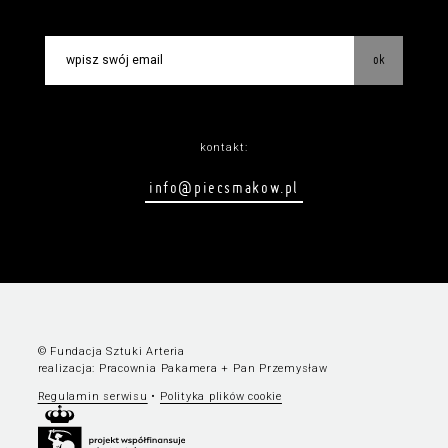
ok
kontakt:
info@piecsmakow.pl
© Fundacja Sztuki Arteria
realizacja:
Pracownia Pakamera
+
Pan Przemysław
Regulamin serwisu
•
Polityka plików cookie