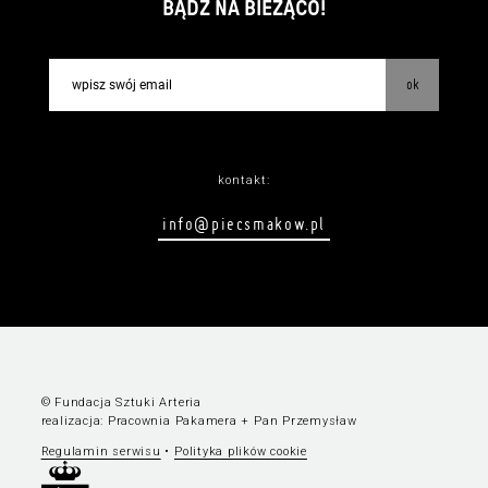
BĄDŹ NA BIEŻĄCO!
ok
kontakt:
info@piecsmakow.pl
© Fundacja Sztuki Arteria
realizacja:
Pracownia Pakamera
+
Pan Przemysław
Regulamin serwisu
•
Polityka plików cookie