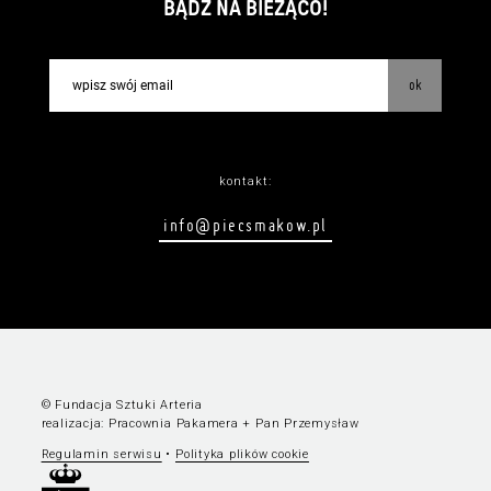
BĄDŹ NA BIEŻĄCO!
ok
kontakt:
info@piecsmakow.pl
© Fundacja Sztuki Arteria
realizacja:
Pracownia Pakamera
+
Pan Przemysław
Regulamin serwisu
•
Polityka plików cookie