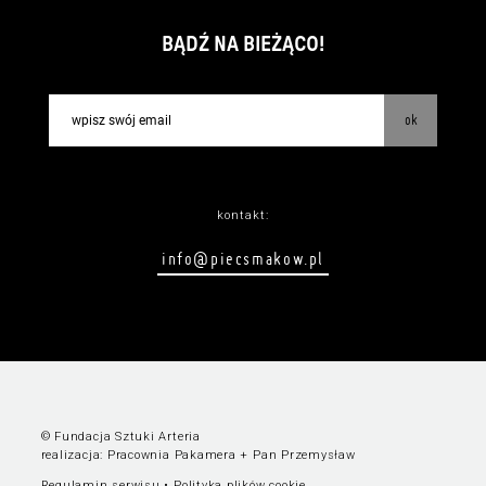
BĄDŹ NA BIEŻĄCO!
ok
kontakt:
info@piecsmakow.pl
© Fundacja Sztuki Arteria
realizacja:
Pracownia Pakamera
+
Pan Przemysław
Regulamin serwisu
•
Polityka plików cookie