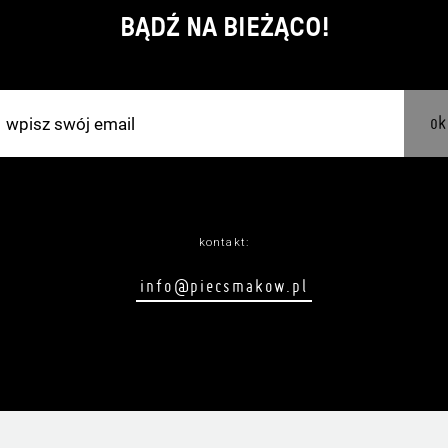
BĄDŹ NA BIEŻĄCO!
ok
kontakt:
info@piecsmakow.pl