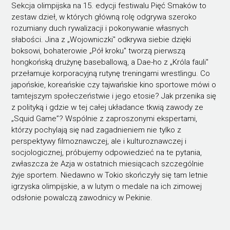
Sekcja olimpijska na 15. edycji festiwalu Pięć Smaków to
zestaw dzieł, w których główną rolę odgrywa szeroko
rozumiany duch rywalizacji i pokonywanie własnych
słabości. Jina z „Wojowniczki" odkrywa siebie dzięki
boksowi, bohaterowie „Pół kroku" tworzą pierwszą
hongkońską drużynę baseballową, a Dae-ho z „Króla fauli"
przełamuje korporacyjną rutynę treningami wrestlingu. Co
japońskie, koreańskie czy tajwańskie kino sportowe mówi o
tamtejszym społeczeństwie i jego etosie? Jak przenika się
z polityką i gdzie w tej całej układance tkwią zawody ze
„Squid Game”? Wspólnie z zaproszonymi ekspertami,
którzy pochylają się nad zagadnieniem nie tylko z
perspektywy filmoznawczej, ale i kulturoznawczej i
socjologicznej, próbujemy odpowiedzieć na te pytania,
zwłaszcza że Azja w ostatnich miesiącach szczególnie
żyje sportem. Niedawno w Tokio skończyły się tam letnie
igrzyska olimpijskie, a w lutym o medale na ich zimowej
odsłonie powalczą zawodnicy w Pekinie.