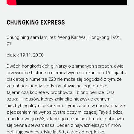
CHUNGKING EXPRESS
Chung hing sam lam, reż. Wong Kar Wai, Hongkong 1994,
97’
piątek 19.11, 20:00
Dwóch hongkońskich gliniarzy o złamanych sercach, dwie
przewrotne historie o niemożliwych spotkaniach. Policjant z
plakietką o numerze 223 nie może się pogodzić z tym, że
został porzucony, kiedy los stawia na jego drodze
tajemniczą kobietę w prochowcu i blond peruce. Ona
szuka Hindusów, którzy zniknęli z niezwykle cennym i
niezbyt legalnym pakunkiem. Tymczasem w nocnym barze
z jedzeniem na wynos bystre oczy milczącej Faye śledzą
mundurowego 663, z którego uczuciami brutalnie obeszła
się pewna stewardessa. Jeden z najważniejszych filmów
definiujących estetykę lat 90., o zadziornej, lekko