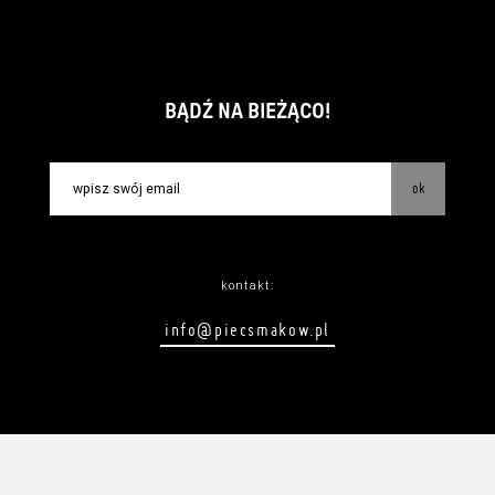
BĄDŹ NA BIEŻĄCO!
ok
kontakt:
info@piecsmakow.pl