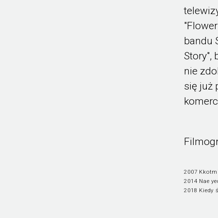
telewiz
"Flowe
bandu S
Story",
nie zdo
się już
komerc
Filmogr
2007 Kkotmi
2014 Nae ye
2018 Kiedy 