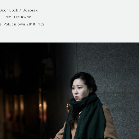
Door Lock / Doeorak
reż. Lee Kwon
a Południowa 2018, 102’