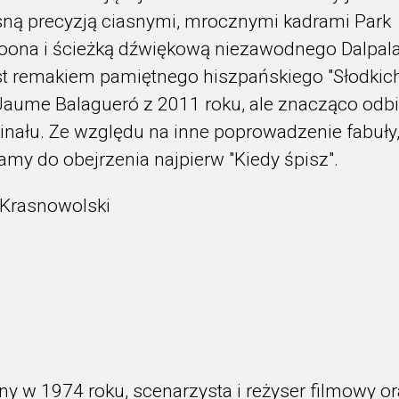
sną precyzją ciasnymi, mrocznymi kadrami Park
oona i ścieżką dźwiękową niezawodnego Dalpal
st remakiem pamiętnego hiszpańskiego "Słodkic
Jaume Balagueró z 2011 roku, ale znacząco odb
inału. Ze względu na inne poprowadzenie fabuły
my do obejrzenia najpierw "Kiedy śpisz".
 Krasnowolski
y w 1974 roku, scenarzysta i reżyser filmowy o