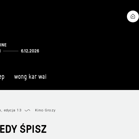
ep
wong kar wai
, edycja 13
Kino Grozy
IEDY ŚPISZ