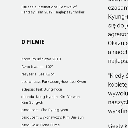
czasam
Brussels International Festival of
Fantasy Film 2019 - najlepszy thriller
Kyung-m
się do 
agresor
O FILMIE
Okazuje
a nadc
Korea Południowa 2018
najlep
Czas trwania:
102’
reżyseria:
Lee Kwon
"Kiedy 
scenariusz:
Park Jeong-hee, Lee Kwon
kobietę
zdjęcia:
Park Jung-hoon
wywołuj
obsada:
Kong Hyo-jin, Kim Ye-won,
naszyc
Kim Sung-oh
wyrafin
producent:
Cho Byung-yeon
producent wykonawczy:
Kim Jin-sun
Gęsty k
produkcja:
Fiona Films