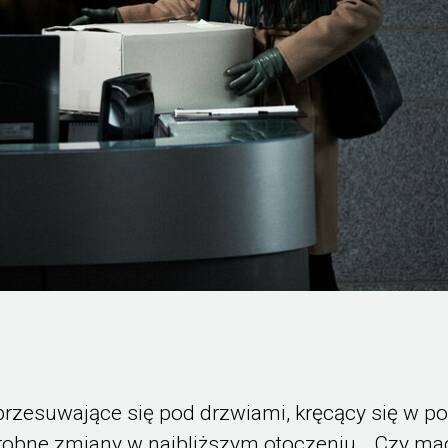
przesuwające się pod drzwiami, kręcący się w po
drobne zmiany w najbliższym otoczeniu… Czy ma