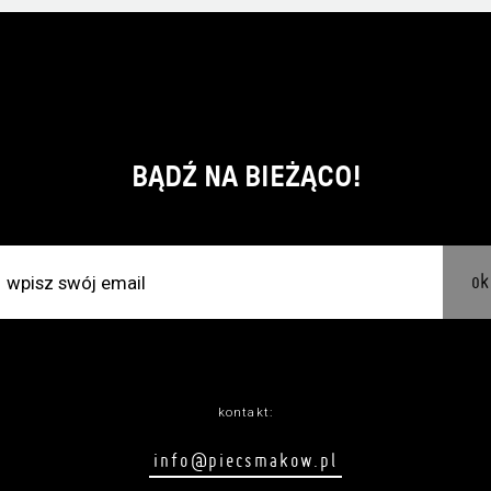
BĄDŹ NA BIEŻĄCO!
ok
kontakt:
info@piecsmakow.pl