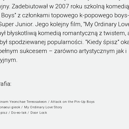
yjny. Zadebiutował w 2007 roku szkolną komedi
r Boys" z członkami topowego k-popowego boys
uper Junior. Jego kolejny film, "My Ordinary Lov
 był błyskotliwą komedią romantyczną z twistem, 
był spodziewanej popularności. "Kiedy śpisz" ok
 pełnym sukcesem – zarówno artystycznym jak i
yjnym.
afia:
nam Yeonchae Tereosakeon / Attack on the Pin-Up Boys
onaeui gieok / My Ordinary Love Story
śpisz / Do-eo-lak / Door Lock