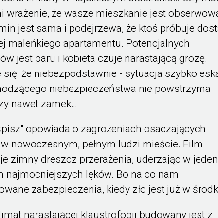
i wrażenie, że wasze mieszkanie jest obserwow
in jest sama i podejrzewa, że ktoś próbuje dos
jej maleńkiego apartamentu. Potencjalnych
ów jest paru i kobieta czuje narastającą grozę.
 się, że niebezpodstawnie - sytuacja szybko eska
hodzącego niebezpieczeństwa nie powstrzyma
szy nawet zamek…
śpisz" opowiada o zagrożeniach osaczających
 w nowoczesnym, pełnym ludzi mieście. Film
e zimny dreszcz przerażenia, uderzając w jeden
h najmocniejszych lęków. Bo na co nam
owane zabezpieczenia, kiedy zło jest już w środ
limat narastającej klaustrofobii budowany jest z