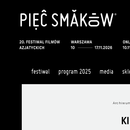
festiwal
program 2025
media
skl
Archiwum
K