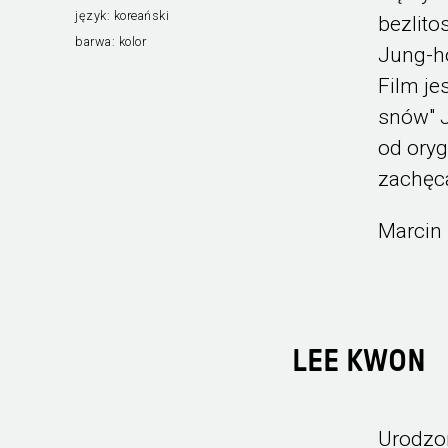
język:
koreański
bezlito
barwa:
kolor
Jung-h
Film je
snów" 
od oryg
zachęca
Marcin
LEE KWON
Urodzon