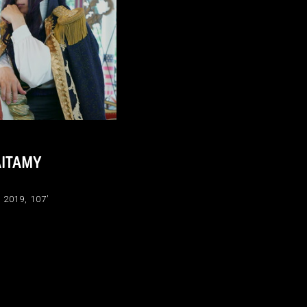
AITAMY
 2019, 107’