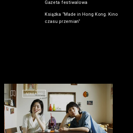
Gazeta festiwalowa
Książka "Made in Hong Kong. Kino
czasu przemian"
tylko kino