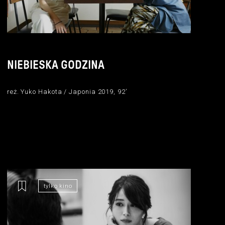
NIEBIESKA GODZINA
reż. Yuko Hakota / Japonia 2019, 92’
tylko kino