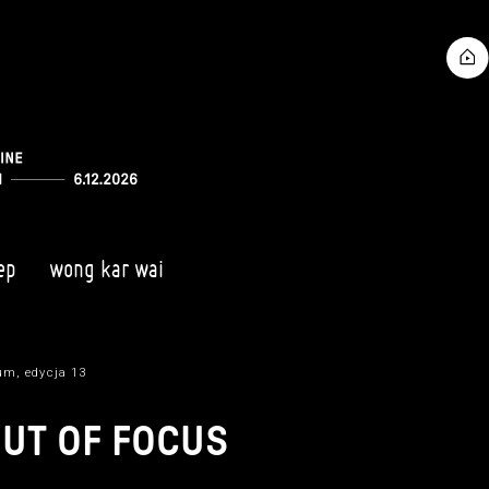
ep
wong kar wai
m, edycja 13
OUT OF FOCUS