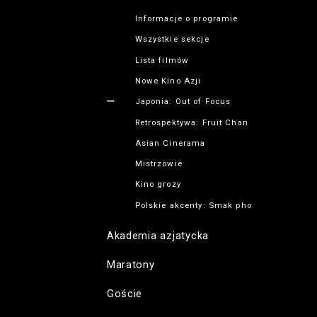
Informacje o programie
Wszystkie sekcje
Lista filmów
Nowe Kino Azji
Japonia: Out of Focus
Retrospektywa: Fruit Chan
Asian Cinerama
Mistrzowie
Kino grozy
Polskie akcenty: Smak pho
Akademia azjatycka
Maratony
Goście