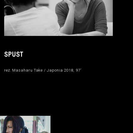
SPUST
reż. Masaharu Take / Japonia 2018, 97’