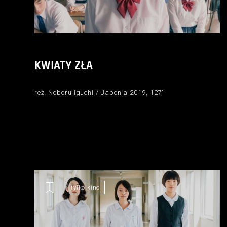
KWIATY ZŁA
reż. Noboru Iguchi / Japonia 2019, 127’
tylko kino