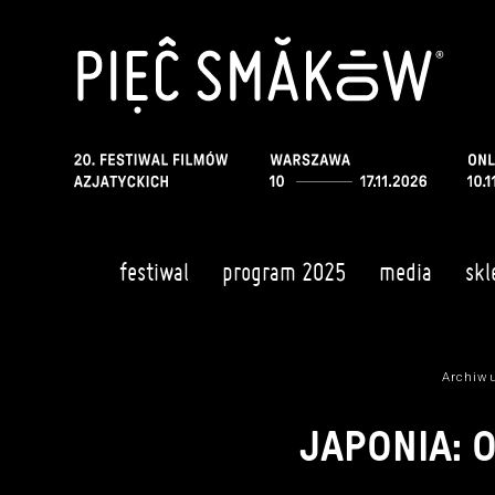
festiwal
program 2025
media
skl
Archiwu
JAPONIA: 