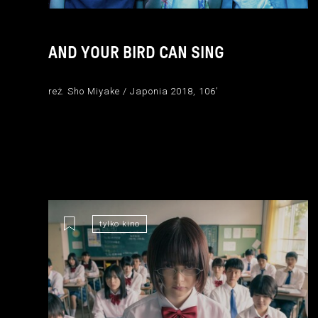
AND YOUR BIRD CAN SING
reż. Sho Miyake / Japonia 2018, 106’
tylko kino