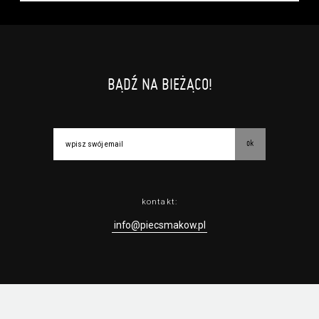
BĄDŹ NA BIEŻĄCO!
ok
kontakt:
info@piecsmakow.pl