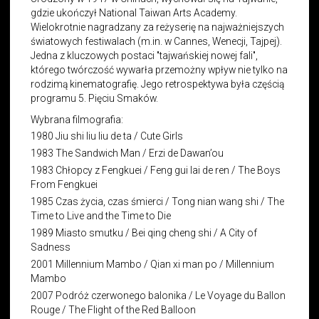
gdzie ukończył National Taiwan Arts Academy.
Wielokrotnie nagradzany za reżyserię na najważniejszych
światowych festiwalach (m.in. w Cannes, Wenecji, Tajpej).
Jedna z kluczowych postaci "tajwańskiej nowej fali",
którego twórczość wywarła przemożny wpływ nie tylko na
rodzimą kinematografię. Jego retrospektywa była częścią
programu 5. Pięciu Smaków.
Wybrana filmografia:
1980 Jiu shi liu liu de ta / Cute Girls
1983 The Sandwich Man / Erzi de Dawan’ou
1983 Chłopcy z Fengkuei / Feng gui lai de ren / The Boys
From Fengkuei
1985 Czas życia, czas śmierci / Tong nian wang shi / The
Time to Live and the Time to Die
1989 Miasto smutku / Bei qing cheng shi / A City of
Sadness
2001 Millennium Mambo / Qian xi man po / Millennium
Mambo
2007 Podróż czerwonego balonika / Le Voyage du Ballon
Rouge / The Flight of the Red Balloon