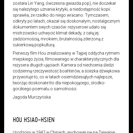
została
Lin Yang, ówczesna gwiazda pop), nie doczekał
się należytego uznania krytyki, a niedostępność kopii
sprawiła, że rzadko do niego wracano. Tymczasem,
odkryty po latach, okazał się doskonałym, nostalgicznym
dokumentem swych czasów: r
eżyserowi udało się
mistrzowsko uchwycić klimat dekady, z całą jej
zadziornością, mrokiem, brutalnością zderzoną z
cukierkową popkulturą.
Pierwszy film Hou zrealizowany w Tajpej oddycha rytmem
miejskiego życia, filmowanego w charakterystycznych dla
reżysera długich ujęciach. Kamera od niechcenia śledzi
codzienną rzeczywistość boahterów, a ścieżka dźwiękowa
przywołuje to, co w latach osiemdziesiątych najlepsze,
tworząc doskonałe tło dla niepokojącego, słodko-
gorzkiego poematu o samotności.
Jagoda Murczyńska
HOU HSIAO-HSIEN
Urodzony w 1947 w Chinach, wychował się na Tajwanie,