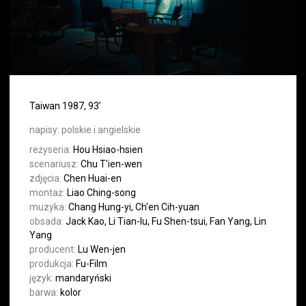
Taiwan 1987, 93’
napisy:
polskie i angielskie
reżyseria:
Hou Hsiao-hsien
scenariusz:
Chu T'ien-wen
zdjęcia:
Chen Huai-en
montaż:
Liao Ching-song
muzyka:
Chang Hung-yi, Ch'en Cih-yuan
obsada:
Jack Kao, Li Tian-lu, Fu Shen-tsui, Fan Yang, Lin
Yang
producent:
Lu Wen-jen
produkcja:
Fu-Film
język:
mandaryński
barwa:
kolor