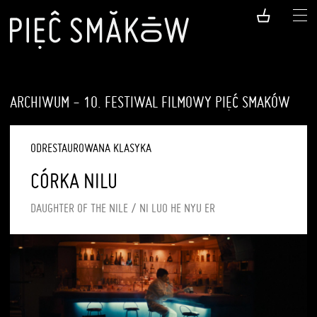
ARCHIWUM - 10. FESTIWAL FILMOWY PIĘĆ SMAKÓW
ODRESTAUROWANA KLASYKA
CÓRKA NILU
DAUGHTER OF THE NILE / NI LUO HE NYU ER