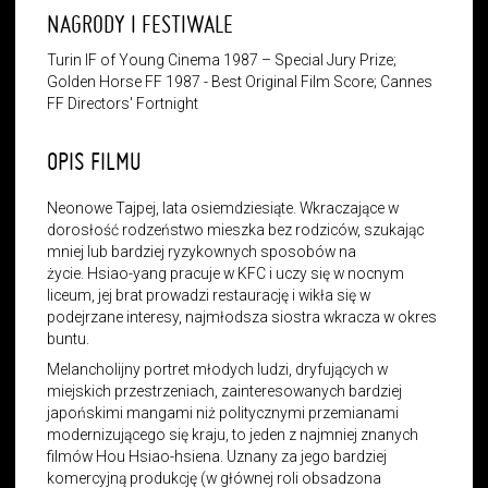
NAGRODY I FESTIWALE
Turin IF of Young Cinema 1987 – Special Jury Prize;
Golden Horse FF 1987 - Best Original Film Score; Cannes
FF Directors' Fortnight
OPIS FILMU
Neonowe Tajpej, lata osiemdziesiąte. Wkraczające w
dorosłość rodzeństwo mieszka bez rodziców, szukając
mniej lub bardziej ryzykownych sposobów na
życie.
Hsiao-yang pracuje w KFC i uczy się w nocnym
liceum, jej brat prowadzi restaurację i wikła się w
podejrzane interesy, najmłodsza siostra wkracza w okres
buntu.
Melancholijny portret młodych ludzi, dryfujących w
miejskich przestrzeniach, zainteresowanych bardziej
japońskimi mangami niż politycznymi przemianami
modernizującego się kraju, to jeden z najmniej znanych
filmów Hou Hsiao-hsiena. Uznany za jego bardziej
komercyjną produkcję (w głównej roli obsadzona