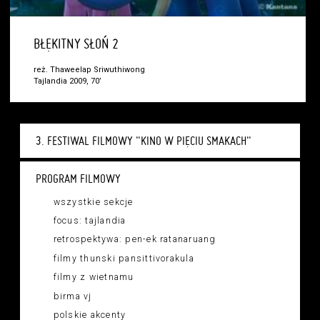
BŁĘKITNY SŁOŃ 2
reż. Thaweelap Sriwuthiwong
Tajlandia 2009, 70’
3. FESTIWAL FILMOWY "KINO W PIĘCIU SMAKACH"
PROGRAM FILMOWY
wszystkie sekcje
focus: tajlandia
retrospektywa: pen-ek ratanaruang
filmy thunski pansittivorakula
filmy z wietnamu
birma vj
polskie akcenty