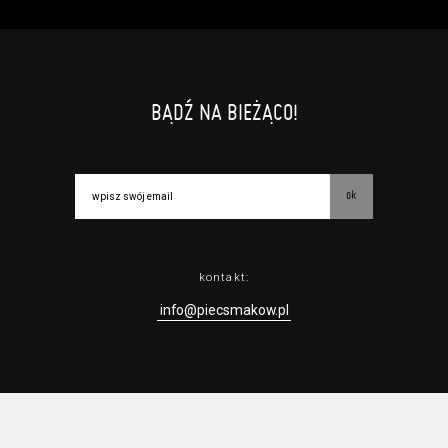
BĄDŹ NA BIEŻĄCO!
ok
kontakt:
info@piecsmakow.pl