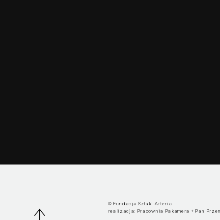
© Fundacja Sztuki Arteria
realizacja:
Pracownia Pakamera
+
Pan Prze