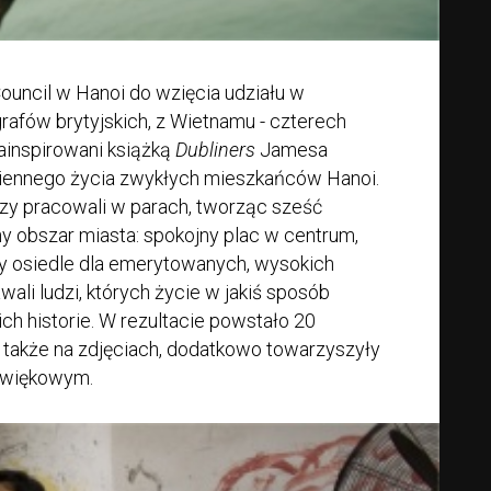
Council w Hanoi do wzięcia udziału w
ografów brytyjskich, z Wietnamu - czterech
ainspirowani książką
Dubliners
Jamesa
odziennego życia zwykłych mieszkańców Hanoi.
rzy pracowali w parach, tworząc sześć
y obszar miasta: spokojny plac w centrum,
zy osiedle dla emerytowanych, wysokich
li ludzi, których życie w jakiś sposób
ich historie. W rezultacie powstało 20
o także na zdjęciach, dodatkowo towarzyszyły
dźwiękowym.