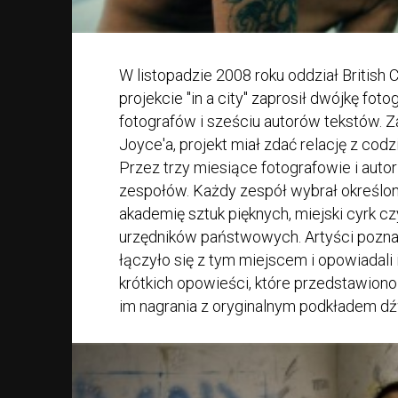
W listopadzie 2008 roku oddział British 
projekcie "in a city" zaprosił dwójkę fot
fotografów i sześciu autorów tekstów. Z
Joyce'a, projekt miał zdać relację z c
Przez trzy miesiące fotografowie i auto
zespołów. Każdy zespół wybrał określon
akademię sztuk pięknych, miejski cyrk c
urzędników państwowych. Artyści poznawa
łączyło się z tym miejscem i opowiadali 
krótkich opowieści, które przedstawion
im nagrania z oryginalnym podkładem 