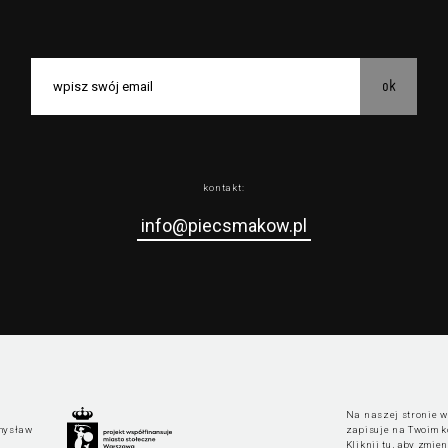
ok
kontakt:
info@piecsmakow.pl
Na naszej stronie wy
mysław
zapisuje na Twoim k
Kliknij tu, aby zmie