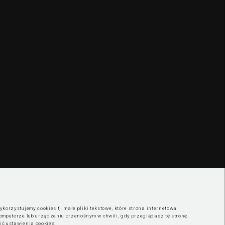
korzystujemy cookies tj. małe pliki tekstowe, które strona internetowa
omputerze lub urządzeniu przenośnym w chwili, gdy przeglądasz tę stronę.
nić ustawienia cookies
.