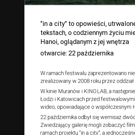
"in a city" to opowieści, utrwalon
tekstach, o codziennym życiu mi
Hanoi, oglądanym z jej wnętrza
otwarcie: 22 października
W ramach festiwalu zaprezentowano niezwy
zrealizowany w 2008 roku przez oddział 
W kinie Muranów i KINO.LAB, a następni
Łodzi i Katowicach przed festiwalowymi 
wideo, opowiadające o współczesnym H
22 października odbył się wernisaż dwó
Zwiedzający galerię mogli zobaczyć film
ramach projektu "in a city", a jednocześn