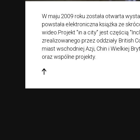
W maju 2009 roku została otwarta wystaw
powstała elektroniczna książka ze skró
wideo.Projekt "in a city" jest częścią "In
zrealizowanego przez oddziały British 
miast wschodniej Azji, Chin i Wielkiej B
oraz wspólne projekty.