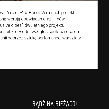
a "in a city" w Hanoi. W ramach projektu
coną wersją opowiadań oraz filmów
clusive cities", dwuletniego projektu
Council, który oddawał głos społecznościom
rytanii poprzez sztukę perfomance, warsztaty
BĄDŹ NA BIEŻĄCO!