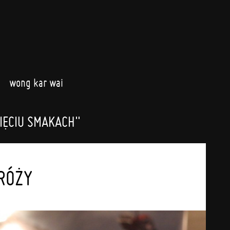
wong kar wai
IĘCIU SMAKACH"
DRÓŻY