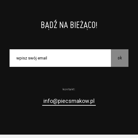
BĄDŹ NA BIEŻĄCO!
ok
kontakt:
info@piecsmakow.pl