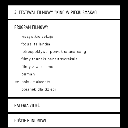
3. FESTIWAL FILMOWY "KINO W PIĘCIU SMAKACH"
PROGRAM FILMOWY
wszystkie sekcje
focus: tajlandia
retrospektywa: pen-ek ratanaruang
filmy thunski pansittivorakula
filmy z wietnamu
birma vj
polskie akcenty
poranek dla dzieci
GALERIA ZDJĘĆ
GOŚCIE HONOROWI