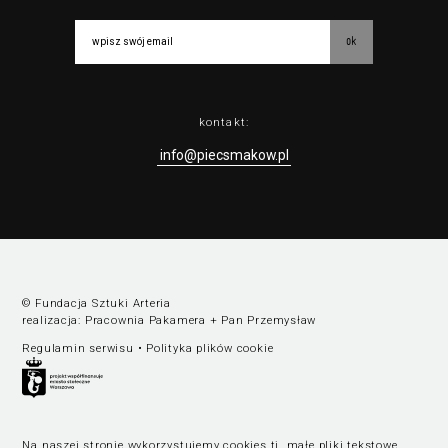
ok
kontakt:
info@piecsmakow.pl
© Fundacja Sztuki Arteria
realizacja:
Pracownia Pakamera
+
Pan Przemysław
Regulamin serwisu
•
Polityka plików cookie
Na naszej stronie wykorzystujemy cookies tj. małe pliki tekstowe,