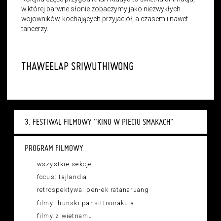
w której barwne słonie zobaczymy jako niezwykłych
wojowników, kochających przyjaciół, a czasem i nawet
tancerzy.
THAWEELAP SRIWUTHIWONG
3. FESTIWAL FILMOWY "KINO W PIĘCIU SMAKACH"
PROGRAM FILMOWY
wszystkie sekcje
focus: tajlandia
retrospektywa: pen-ek ratanaruang
filmy thunski pansittivorakula
filmy z wietnamu