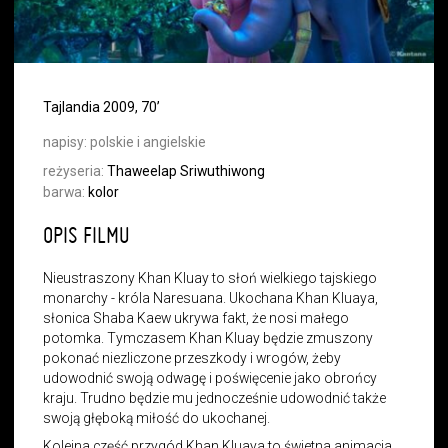
Tajlandia 2009, 70’
napisy:
polskie i angielskie
reżyseria:
Thaweelap Sriwuthiwong
barwa:
kolor
OPIS FILMU
Nieustraszony Khan Kluay to słoń wielkiego tajskiego
monarchy - króla Naresuana. Ukochana Khan Kluaya,
słonica Shaba Kaew ukrywa fakt, że nosi małego
potomka. Tymczasem Khan Kluay będzie zmuszony
pokonać niezliczone przeszkody i wrogów, żeby
udowodnić swoją odwagę i poświęcenie jako obrońcy
kraju. Trudno będzie mu jednocześnie udowodnić także
swoją głęboką miłość do ukochanej.
Kolejna część przygód Khan Kluaya to świetna animacja,