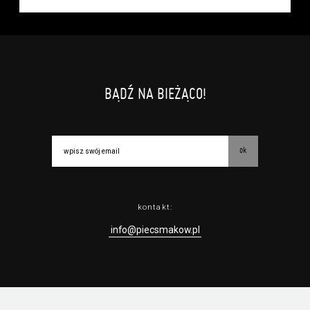
BĄDŹ NA BIEŻĄCO!
ok
kontakt:
info@piecsmakow.pl