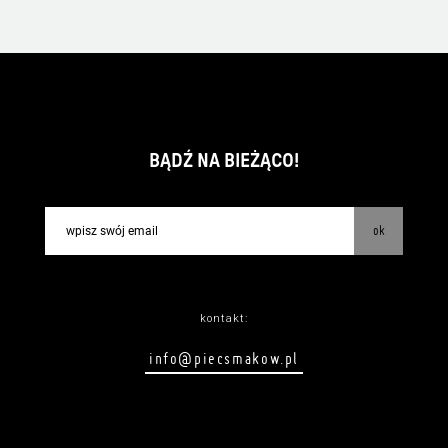
BĄDŹ NA BIEŻĄCO!
ok
kontakt:
info@piecsmakow.pl