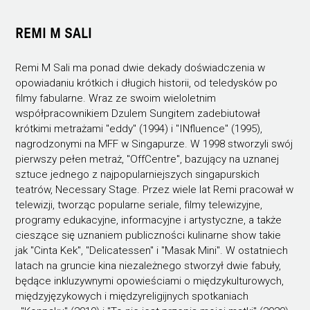
REMI M SALI
Remi M Sali ma ponad dwie dekady doświadczenia w
opowiadaniu krótkich i długich historii, od teledysków po
filmy fabularne. Wraz ze swoim wieloletnim
współpracownikiem Dzulem Sungitem zadebiutował
krótkimi metrażami "eddy" (1994) i "INfluence" (1995),
nagrodzonymi na MFF w Singapurze. W 1998 stworzyli swój
pierwszy pełen metraż, "OffCentre", bazujący na uznanej
sztuce jednego z najpopularniejszych singapurskich
teatrów, Necessary Stage. Przez wiele lat Remi pracował w
telewizji, tworząc popularne seriale, filmy telewizyjne,
programy edukacyjne, informacyjne i artystyczne, a także
cieszące się uznaniem publiczności kulinarne show takie
jak "Cinta Kek", "Delicatessen" i "Masak Mini". W ostatniech
latach na gruncie kina niezależnego stworzył dwie fabuły,
będące inkluzywnymi opowieściami o międzykulturowych,
międzyjęzykowych i międzyreligijnych spotkaniach