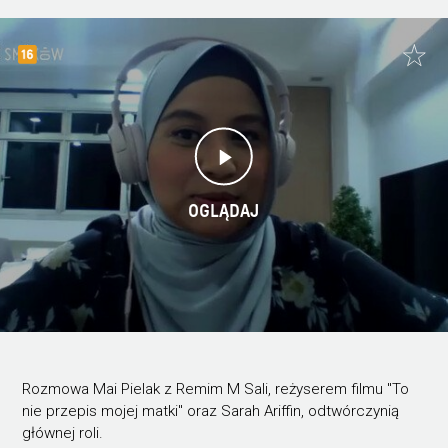
OGLĄDAJ
Rozmowa Mai Pielak z Remim M Sali, reżyserem filmu "To
nie przepis mojej matki" oraz Sarah Ariffin, odtwórczynią
głównej roli.