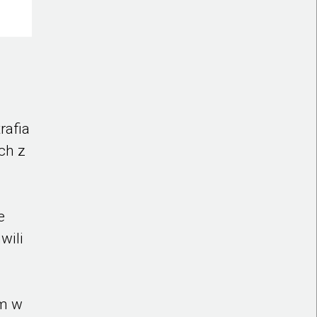
rafia
ch z
e
wili
em w