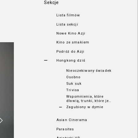
Sekcje
Lista filmów
Lista sekcji
Nowe Kino Azji
Kino ze smakiem
Podróż do Azji
Hongkong dziś
Nieoczekiwany świadek
Osobno
Suk suk
Trivisa
Wspomnienia, które
dławią, trunki, które je
naprawią
Zagubiony w dymie
Asian Cinerama
Parasites
Azjatycki VR