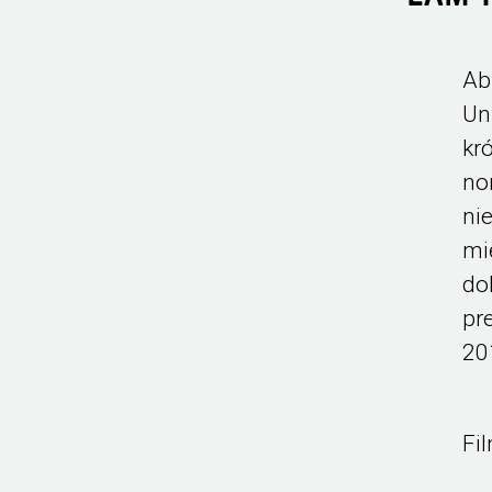
Ab
Un
kr
no
nie
mi
do
pr
20
Fi