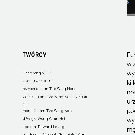
Ed
TWÓRCY
w 
wy
Hongkong 2017
Czas trwania:
93’
ki
reżyseria:
Lam Tze Wing Nora
no
zdjęcia:
Lam Tze Wing Nora, Nelson
ur
Chi
po
montaż:
Lam Tze Wing Nora
dźwięk:
Wong Chun Hoi
wy
obsada:
Edward Leung
mę
producent:
Vincent Chui, Peter Yam