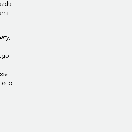
azda
ami.
aty,
ego
się
znego