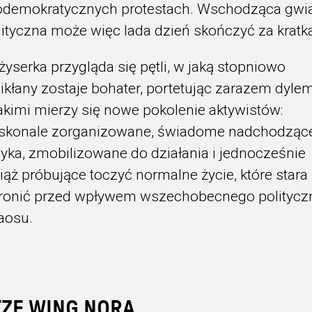
odemokratycznych protestach. Wschodząca gwi
lityczna może więc lada dzień skończyć za kratk
żyserka przygląda się pętli, w jaką stopniowo
ikłany zostaje bohater, portetując zarazem dylem
jakimi mierzy się nowe pokolenie aktywistów:
skonale zorganizowane, świadome nadchodząc
zyka, zmobilizowane do działania i jednocześnie
iąż próbujące toczyć normalne życie, które stara 
ronić przed wpływem wszechobecnego polityc
aosu.
TZE WING NORA