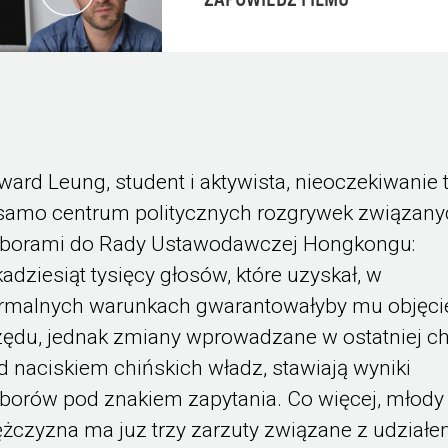
ZAPOWIEDŹ FILMU
ward Leung, student i aktywista, nieoczekiwanie t
samo centrum politycznych rozgrywek związany
borami do Rady Ustawodawczej Hongkongu:
lkadziesiąt tysięcy głosów, które uzyskał, w
rmalnych warunkach gwarantowałyby mu objęci
zędu, jednak zmiany wprowadzane w ostatniej ch
d naciskiem chińskich władz, stawiają wyniki
borów pod znakiem zapytania. Co więcej, młody
żczyzna ma juz trzy zarzuty związane z udział