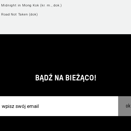
 Midnight in Mong Kok (kr. m., dok.)
 Road Not Taken (dok)
BĄDŹ NA BIEŻĄCO!
ok