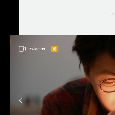
r
zwiastun