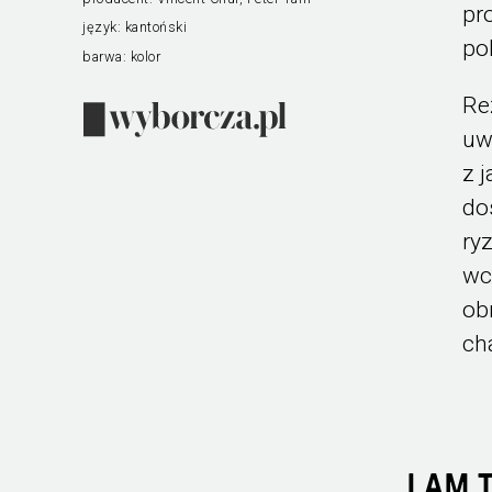
pr
język:
kantoński
po
barwa:
kolor
Re
uw
z 
do
ry
wc
ob
ch
LAM 