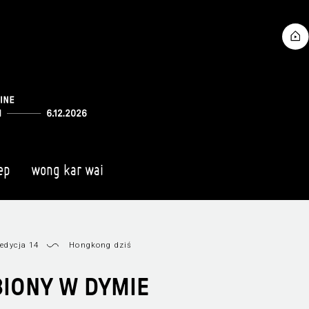
ep
wong kar wai
edycja 14
Hongkong dziś
IONY W DYMIE