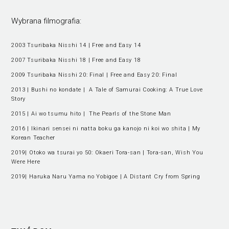
Wybrana filmografia:
2003 Tsuribaka Nisshi 14 | Free and Easy 14
2007 Tsuribaka Nisshi 18 | Free and Easy 18
2009 Tsuribaka Nisshi 20: Final | Free and Easy 20: Final
2013 | Bushi no kondate | A Tale of Samurai Cooking: A True Love
Story
2015 | Ai wo tsumu hito | The Pearls of the Stone Man
2016 | Ikinari sensei ni natta boku ga kanojo ni koi wo shita | My
Korean Teacher
2019| Otoko wa tsurai yo 50: Okaeri Tora-san | Tora-san, Wish You
Were Here
2019| Haruka Naru Yama no Yobigoe | A Distant Cry from Spring