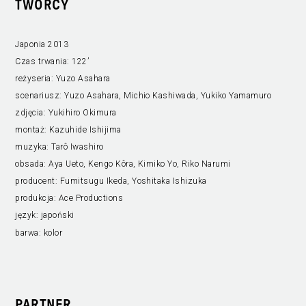
TWÓRCY
Japonia 2013
Czas trwania:
122’
reżyseria:
Yuzo Asahara
scenariusz:
Yuzo Asahara, Michio Kashiwada, Yukiko Yamamuro
zdjęcia:
Yukihiro Okimura
montaż:
Kazuhide Ishijima
muzyka:
Tarô Iwashiro
obsada:
Aya Ueto, Kengo Kôra, Kimiko Yo, Riko Narumi
producent:
Fumitsugu Ikeda, Yoshitaka Ishizuka
produkcja:
Ace Productions
język:
japoński
barwa:
kolor
PARTNER