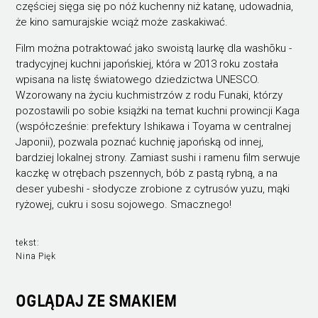
częściej sięga się po nóż kuchenny niż katanę, udowadnia,
że kino samurajskie wciąż może zaskakiwać.
Film można potraktować jako swoistą laurkę dla washōku -
tradycyjnej kuchni japońskiej, która w 2013 roku została
wpisana na listę światowego dziedzictwa UNESCO.
Wzorowany na życiu kuchmistrzów z rodu Funaki, którzy
pozostawili po sobie książki na temat kuchni prowincji Kaga
(współcześnie: prefektury Ishikawa i Toyama w centralnej
Japonii), pozwala poznać kuchnię japońską od innej,
bardziej lokalnej strony. Zamiast sushi i ramenu film serwuje
kaczkę w otrębach pszennych, bób z pastą rybną, a na
deser yubeshi - słodycze zrobione z cytrusów yuzu, mąki
ryżowej, cukru i sosu sojowego. Smacznego!
tekst:
Nina Pięk
OGLĄDAJ ZE SMAKIEM