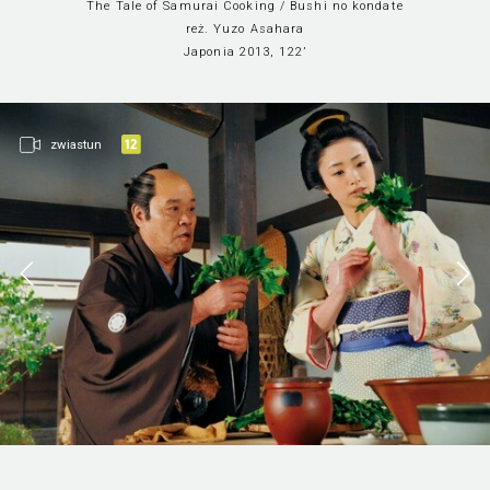
The Tale of Samurai Cooking / Bushi no kondate
reż. Yuzo Asahara
Japonia 2013, 122’
zwiastun