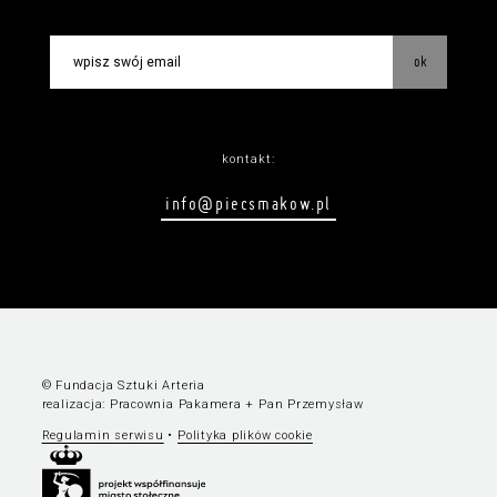
ok
kontakt:
info@piecsmakow.pl
© Fundacja Sztuki Arteria
realizacja:
Pracownia Pakamera
+
Pan Przemysław
Regulamin serwisu
•
Polityka plików cookie