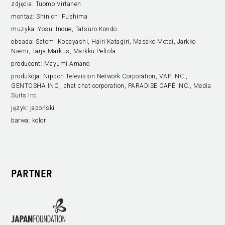
zdjęcia:
Tuomo Virtanen
montaż:
Shinichi Fushima
muzyka:
Yosui Inoue, Tatsuro Kondo
obsada:
Satomi Kobayashi, Hairi Katagiri, Masako Motai, Jarkko
Niemi, Tarja Markus, Markku Peltola
producent:
Mayumi Amano
produkcja:
Nippon Television Network Corporation, VAP INC.,
GENTOSHA INC., chat chat corporation, PARADISE CAFÉ INC., Media
Suits Inc.
język:
japoński
barwa:
kolor
PARTNER