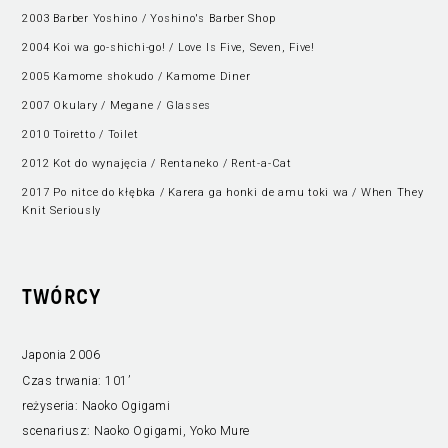
2003 Barber Yoshino / Yoshino's Barber Shop
2004 Koi wa go-shichi-go! / Love Is Five, Seven, Five!
2005 Kamome shokudo / Kamome Diner
2007 Okulary / Megane / Glasses
2010 Toiretto / Toilet
2012 Kot do wynajęcia / Rentaneko / Rent-a-Cat
2017 Po nitce do kłębka / Karera ga honki de amu toki wa / When They
Knit Seriously
TWÓRCY
Japonia 2006
Czas trwania:
101’
reżyseria:
Naoko Ogigami
scenariusz:
Naoko Ogigami, Yoko Mure