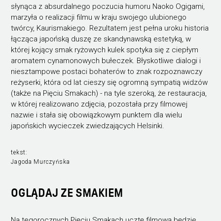
słynąca z absurdalnego poczucia humoru Naoko Ogigami,
marzyła o realizacji filmu w kraju swojego ulubionego
twórcy, Kaurismakiego. Rezultatem jest pełna uroku historia
łącząca japońską duszę ze skandynawską estetyką, w
której kojący smak ryżowych kulek spotyka się z ciepłym
aromatem cynamonowych bułeczek. Błyskotliwe dialogi i
niesztampowe postaci bohaterów to znak rozpoznawczy
reżyserki, która od lat cieszy się ogromną sympatią widzów
(także na Pięciu Smakach) - na tyle szeroką, że restauracja,
w której realizowano zdjęcia, pozostała przy filmowej
nazwie i stała się obowiązkowym punktem dla wielu
japońskich wycieczek zwiedzających Helsinki.
tekst:
Jagoda Murczyńska
OGLĄDAJ ZE SMAKIEM
Na tegorocznych Pięciu Smakach ucztę filmową będzie