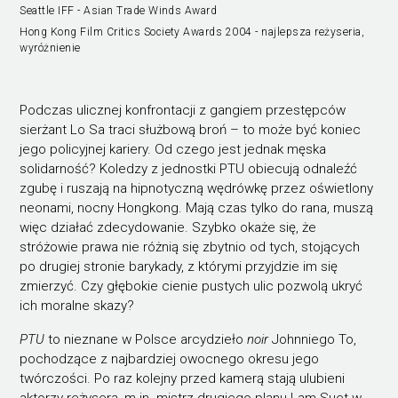
Seattle IFF - Asian Trade Winds Award
Hong Kong Film Critics Society Awards 2004 - najlepsza reżyseria,
wyróżnienie
Podczas ulicznej konfrontacji z gangiem przestępców
sierżant Lo Sa traci służbową broń – to może być koniec
jego policyjnej kariery. Od czego jest jednak męska
solidarność? Koledzy z jednostki PTU obiecują odnaleźć
zgubę i ruszają na hipnotyczną wędrówkę przez oświetlony
neonami, nocny Hongkong. Mają czas tylko do rana, muszą
więc działać zdecydowanie. Szybko okaże się, że
stróżowie prawa nie różnią się zbytnio od tych, stojących
po drugiej stronie barykady, z którymi przyjdzie im się
zmierzyć. Czy głębokie cienie pustych ulic pozwolą ukryć
ich moralne skazy?
PTU
to nieznane w Polsce arcydzieło
noir
Johnniego To,
pochodzące z najbardziej owocnego okresu jego
twórczości. Po raz kolejny przed kamerą stają ulubieni
aktorzy reżysera, m.in. mistrz drugiego planu Lam Suet w