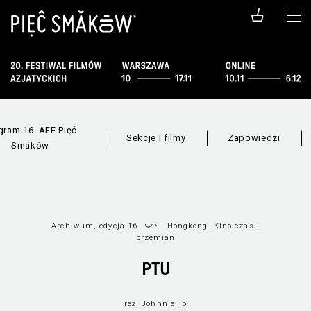
gram 16. AFF Pięć
Sekcje i filmy
Zapowiedzi
Smaków
Archiwum, edycja 16
Hongkong. Kino czasu
przemian
PTU
Filmy dostępne
Wszystkie sekcje
online
reż. Johnnie To