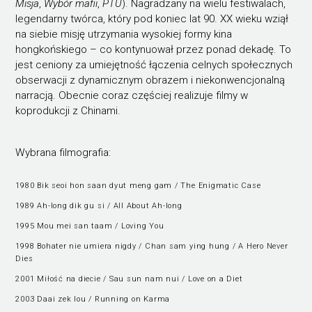
Misja
,
Wybór mafii
,
PTU
). Nagradzany na wielu festiwalach,
legendarny twórca, który pod koniec lat 90. XX wieku wziął
na siebie misję utrzymania wysokiej formy kina
hongkońskiego – co kontynuował przez ponad dekadę. To
jest ceniony za umiejętność łączenia celnych społecznych
obserwacji z dynamicznym obrazem i niekonwencjonalną
narracją. Obecnie coraz częściej realizuje filmy w
koprodukcji z Chinami.
Wybrana filmografia:
1980 Bik seoi hon saan dyut meng gam / The Enigmatic Case
1989 Ah-long dik gu si / All About Ah-long
1995 Mou mei san taam / Loving You
1998 Bohater nie umiera nigdy / Chan sam ying hung / A Hero Never
Dies
2001 Miłość na diecie / Sau sun nam nui / Love on a Diet
2003 Daai zek lou / Running on Karma