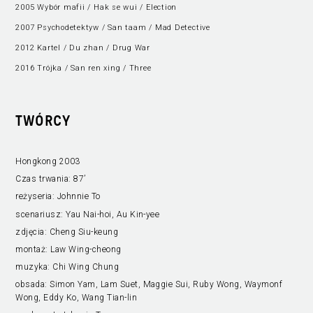
2005 Wybór mafii / Hak se wui / Election
2007 Psychodetektyw / San taam / Mad Detective
2012 Kartel / Du zhan / Drug War
2016 Trójka / San ren xing / Three
TWÓRCY
Hongkong 2003
Czas trwania:
87’
reżyseria:
Johnnie To
scenariusz:
Yau Nai-hoi, Au Kin-yee
zdjęcia:
Cheng Siu-keung
montaż:
Law Wing-cheong
muzyka:
Chi Wing Chung
obsada:
Simon Yam, Lam Suet, Maggie Sui, Ruby Wong, Waymonf
Wong, Eddy Ko, Wang Tian-lin