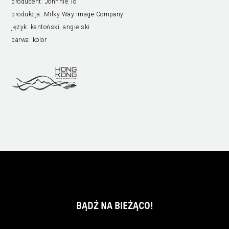
producent:
Johnnie To
produkcja:
Milky Way Image Company
język:
kantoński, angielski
barwa:
kolor
BĄDŹ NA BIEŻĄCO!