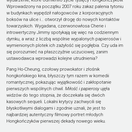
Wprowadzony na początku 2007 roku zakaz palenia tytoniu
w budynkach wypędził nałogowców z korporacyjnych
boksów na ulice i… otworzył drogę do nowych kontaktów
towarzyskich. Wygadana, czerwonowłosa Cherie i
introwertyczny Jimmy spotykają się więc na codziennym
dymku, a wraz z liczbą wspólnie wypalonych papierosów i
wymienionych plotek ich zażyłość się pogłębia. Czy uda im
się porozumieć na płaszczyźnie uczuciowej, zanim
ustawodawca wprowadzi kolejne utrudnienia?
Pang Ho-Cheung, czołowy prowokator i złośnik
hongkońskiego kina, błyszczy tym razem w komedii
romantycznej, pokazując wyjątkowość i zakłopotanie
pierwszych wspólnych chwil.
Miłość i papierosy
ujęła
widzów do tego stopnia, że doczekała się dwóch
kasowych sequeli. Lokalni krytycy zachwycili się
błyskotliwymi dialogami i zgodnie uznali, że jest to
najbardziej autentyczny filmowy portret młodych
Hongkończyków pierwszej dekady nowego wieku.