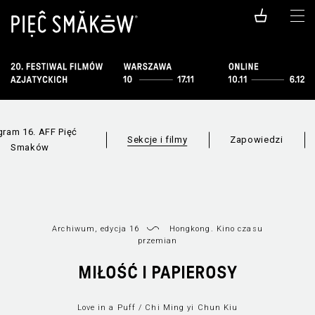
gram 16. AFF Pięć
Sekcje i filmy
Zapowiedzi
Smaków
Archiwum, edycja 16
Hongkong. Kino czasu
przemian
MIŁOŚĆ I PAPIEROSY
Filmy dostępne
Wszystkie sekcje
online
Love in a Puff / Chi Ming yi Chun Kiu