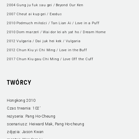
2004 Gung ju fuk sau gei / Beyond Our Ken
2007 Cheut ai kup gei / Exodus
2010 Podmuch miłości / Tan Lian Ai / Love in a Puff
2010 Dom marzeń / Wai dor lei ah yat ho / Dream Home
2012 Vulgaria / Dai juk hei kek / Vulgaria
2012 Chun Kiu yi Chi Ming / Love in the Buff
2017 Chun Kiu gau Chi Ming / Love Off the Cuff
TWÓRCY
Hongkong 2010
Czas trwania:
102’
reżyseria:
Pang Ho-Cheung
scenariusz:
Heiward Mak, Pang Ho-cheung
zdjęcia:
Jason Kwan