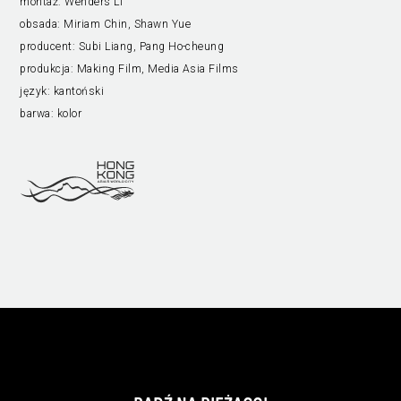
montaż:
Wenders Li
obsada:
Miriam Chin, Shawn Yue
producent:
Subi Liang, Pang Ho-cheung
produkcja:
Making Film, Media Asia Films
język:
kantoński
barwa:
kolor