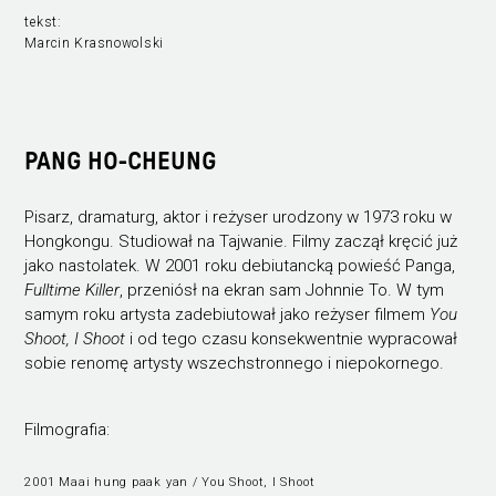
tekst:
Marcin Krasnowolski
PANG HO-CHEUNG
Pisarz, dramaturg, aktor i reżyser urodzony w 1973 roku w
Hongkongu. Studiował na Tajwanie. Filmy zaczął kręcić już
jako nastolatek. W 2001 roku debiutancką powieść Panga,
Fulltime Killer
, przeniósł na ekran sam Johnnie To. W tym
samym roku artysta zadebiutował jako reżyser filmem
You
Shoot, I Shoot
i od tego czasu konsekwentnie wypracował
sobie renomę artysty wszechstronnego i niepokornego.
Filmografia:
2001 Maai hung paak yan / You Shoot, I Shoot