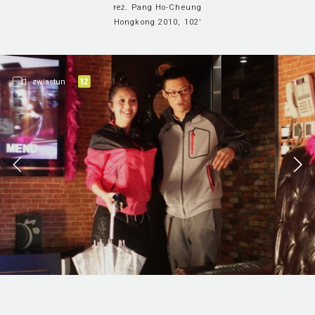
reż. Pang Ho-Cheung
Hongkong 2010, 102’
zwiastun