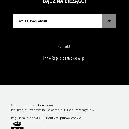
BĄDŹ NA BIEŻĄCO!
ok
kontakt:
info@piecsmakow.pl
© Fundacja Sztuki Arteria
realizacja:
Pracownia Pakamera
+
Pan Przemysław
Regulamin serwisu
•
Polityka plików cookie