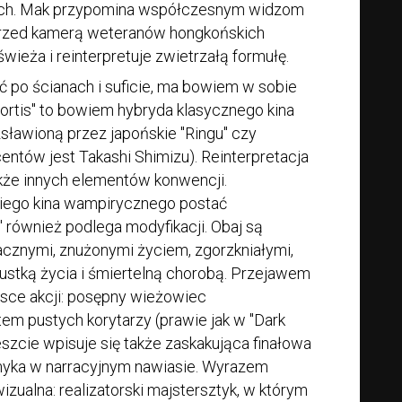
ach. Mak przypomina współczesnym widzom
przed kamerą weteranów hongkońskich
ieża i reinterpretuje zwietrzałą formułę.
ać po ścianach i suficie, ma bowiem w sobie
ortis" to bowiem hybryda klasycznego kina
zsławioną przez japońskie "Ringu" czy
ntów jest Takashi Shimizu). Reinterpretacja
 także innych elementów konwencji.
iego kina wampirycznego postać
" również podlega modyfikacji. Obaj są
cznymi, znużonymi życiem, zgorzkniałymi,
stką życia i śmiertelną chorobą. Przejawem
iejsce akcji: posępny wieżowiec
em pustych korytarzy (prawie jak w "Dark
eszcie wpisuje się także zaskakująca finałowa
amyka w narracyjnym nawiasie. Wyrazem
zualna: realizatorski majstersztyk, w którym