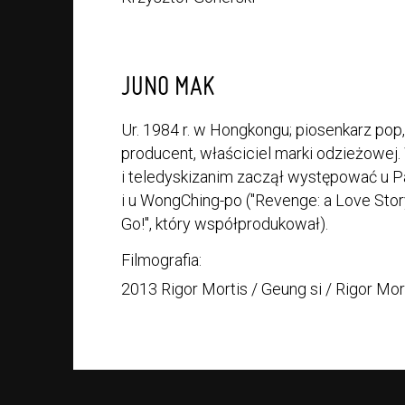
JUNO MAK
Ur. 1984 r. w Hongkongu; piosenkarz pop,
producent, właściciel marki odzieżowe
i teledyskizanim zaczął występować u
i u WongChing-po ("Revenge: a Love Stor
Go!", który współprodukował).
Filmografia:
2013 Rigor Mortis / Geung si / Rigor Mor