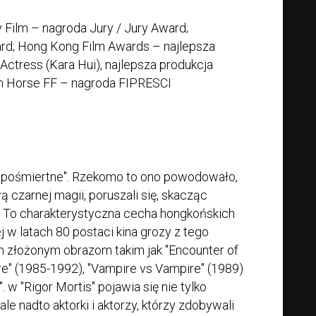
y Film – nagroda Jury / Jury Award;
ard; Hong Kong Film Awards – najlepsza
Actress (Kara Hui), najlepsza produkcja
en Horse FF – nagroda FIPRESCI
e pośmiertne". Rzekomo to ono powodowało,
ą czarnej magii, poruszali się, skacząc
. To charakterystyczna cecha hongkońskich
j w latach 80 postaci kina grozy z tego
em złożonym obrazom takim jak "Encounter of
ire" (1985-1992), "Vampire vs Vampire" (1989)
 w "Rigor Mortis" pojawia się nie tylko
ale nadto aktorki i aktorzy, którzy zdobywali