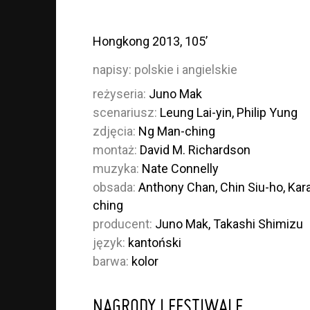
Hongkong 2013, 105’
napisy:
polskie i angielskie
reżyseria:
Juno Mak
scenariusz:
Leung Lai-yin, Philip Yung
zdjęcia:
Ng Man-ching
montaż:
David M. Richardson
muzyka:
Nate Connelly
obsada:
Anthony Chan, Chin Siu-ho, Kar
ching
producent:
Juno Mak, Takashi Shimizu
język:
kantoński
barwa:
kolor
NAGRODY I FESTIWALE