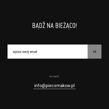
BĄDŹ NA BIEŻĄCO!
ok
kontakt:
info@piecsmakow.pl