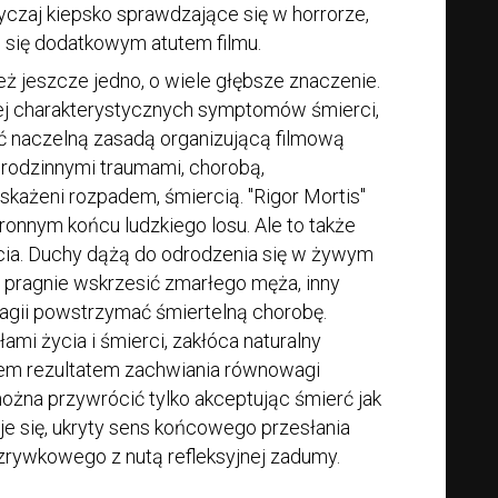
czaj kiepsko sprawdzające się w horrorze,
ą się dodatkowym atutem filmu.
eż jeszcze jedno, o wiele głębsze znaczenie.
ziej charakterystycznych symptomów śmierci,
ć naczelną zasadą organizującą filmową
rodzinnymi traumami, chorobą,
ażeni rozpadem, śmiercią. "Rigor Mortis"
ronnym końcu ludzkiego losu. Ale to także
cia. Duchy dążą do odrodzenia się w żywym
ę pragnie wskrzesić zmarłego męża, inny
agii powstrzymać śmiertelną chorobę.
łami życia i śmierci, zakłóca naturalny
iem rezultatem zachwiania równowagi
ożna przywrócić tylko akceptując śmierć jak
aje się, ukryty sens końcowego przesłania
ozrywkowego z nutą refleksyjnej zadumy.