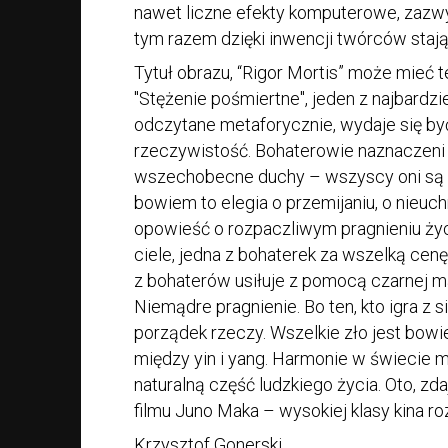
nawet liczne efekty komputerowe, zazwy
tym razem dzięki inwencji twórców staj
Tytuł obrazu, “Rigor Mortis” może mieć t
"Stężenie pośmiertne", jeden z najbard
odczytane metaforycznie, wydaje się by
rzeczywistość. Bohaterowie naznaczeni 
wszechobecne duchy – wszyscy oni są sk
bowiem to elegia o przemijaniu, o nieuch
opowieść o rozpaczliwym pragnieniu ży
ciele, jedna z bohaterek za wszelką cen
z bohaterów usiłuje z pomocą czarnej m
Niemądre pragnienie. Bo ten, kto igra z si
porządek rzeczy. Wszelkie zło jest bow
między yin i yang. Harmonie w świecie m
naturalną część ludzkiego życia. Oto, zd
filmu Juno Maka – wysokiej klasy kina r
Krzysztof Gonerski