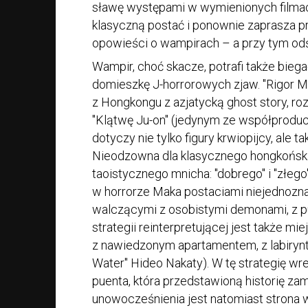
sławę występami w wymienionych film
klasyczną postać i ponownie zaprasza 
opowieści o wampirach – a przy tym odśw
Wampir, choć skacze, potrafi także bieg
domieszkę J-horrorowych zjaw. "Rigor M
z Hongkongu z azjatycką ghost story, ro
"Klątwę Ju-on" (jedynym ze współproduce
dotyczy nie tylko figury krwiopijcy, ale
Nieodzowna dla klasycznego hongkońsk
taoistycznego mnicha: "dobrego" i "złego
w horrorze Maka postaciami niejednozna
walczącymi z osobistymi demonami, z pu
strategii reinterpretującej jest także m
z nawiedzonym apartamentem, z labirynt
Water" Hideo Nakaty). W tę strategię wr
puenta, która przedstawioną historię z
unowocześnienia jest natomiast strona wi