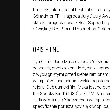
Brussels International Festival of Fantas
Gérardmer FF – nagroda Jury / Jury Aw
aktorka drugoplanowa / Best Supporting 
dźwięku / Best Sound Production; Gold
OPIS FILMU
Tytuł filmu Juno Maka oznacza "stężeni
że zmarli, przebudzeni do życia za spraw
z wyciągniętymi przed siebie ramionami
wampirów: jiang shi, niezwykle popularne
rejonu. Debiutancki film Maka jest hołd
the Spooky Kind" (1980), serii "Mr Vamp
– klasyce kina o "skaczących wampirach".
specyficznie poruszający się krwiopijca, 