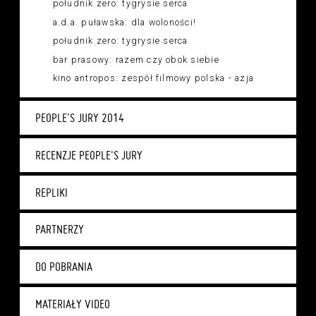
południk zero: tygrysie serca
a.d.a. puławska: dla woloności!
południk zero: tygrysie serca
bar prasowy: razem czy obok siebie
kino antropos: zespół filmowy polska - azja
PEOPLE'S JURY 2014
RECENZJE PEOPLE'S JURY
REPLIKI
PARTNERZY
DO POBRANIA
MATERIAŁY VIDEO