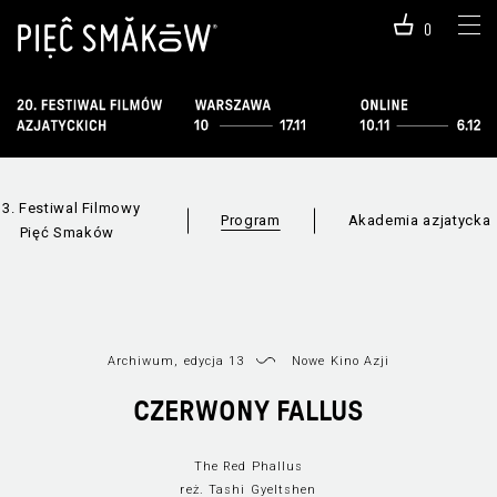
0
13. Festiwal Filmowy
Program
Akademia azjatycka
Pięć Smaków
Archiwum, edycja 13
Nowe Kino Azji
CZERWONY FALLUS
The Red Phallus
Informacje o
Wszystkie sekc
reż. Tashi Gyeltshen
programie