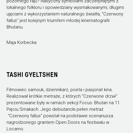
pozornego raju? Nasycony symbolami zaczerpniętymi z
lokalnego folkloru i opowiedziany wysmakowanymi, długimi
ujęciami z wykorzystaniem naturalnego światła, "Czerwony
fallus" jest kolejnym triumfem młodej kinematografii
Bhutanu.
Maja Korbecka
TASHI GYELTSHEN
Filmowiec samouk, dziennikarz, poeta i pasjonat kina.
Realizował krótkie metraże, z których "Czerwone drzwi"
prezentowane były w ramach sekcji Focus: Bhutan na 11.
Pięciu Smakach. Jego debiutancki pełen metraż
"Czerwony fallus" powstał na podstawie scenariusza
nagrodzonego grantem Open Doors na festiwalu w
Locarno.