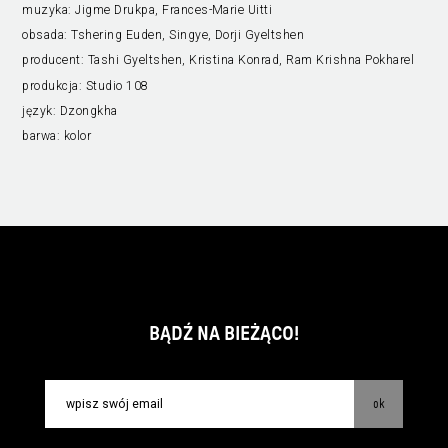
muzyka:
Jigme Drukpa, Frances-Marie Uitti
obsada:
Tshering Euden, Singye, Dorji Gyeltshen
producent:
Tashi Gyeltshen, Kristina Konrad, Ram Krishna Pokharel
produkcja:
Studio 108
język:
Dzongkha
barwa:
kolor
BĄDŹ NA BIEŻĄCO!
ok