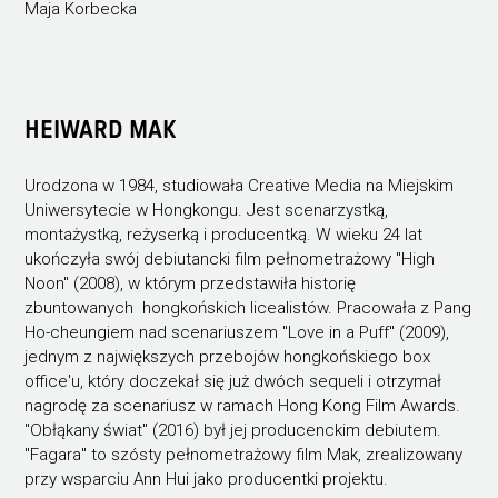
Maja Korbecka
HEIWARD MAK
Urodzona w 1984, studiowała Creative Media na Miejskim
Uniwersytecie w Hongkongu. Jest scenarzystką,
montażystką, reżyserką i producentką. W wieku 24 lat
ukończyła swój debiutancki film pełnometrażowy "High
Noon" (2008), w którym przedstawiła historię
zbuntowanych hongkońskich licealistów. Pracowała z Pang
Ho-cheungiem nad scenariuszem "Love in a Puff" (2009),
jednym z największych przebojów hongkońskiego box
office'u, który doczekał się już dwóch sequeli i otrzymał
nagrodę za scenariusz w ramach Hong Kong Film Awards.
"Obłąkany świat" (2016) był jej producenckim debiutem.
"Fagara" to szósty pełnometrażowy film Mak, zrealizowany
przy wsparciu Ann Hui jako producentki projektu.