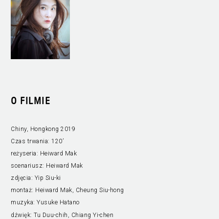
O FILMIE
Chiny, Hongkong 2019
Czas trwania:
120’
reżyseria:
Heiward Mak
scenariusz:
Heiward Mak
zdjęcia:
Yip Siu-ki
montaż:
Heiward Mak, Cheung Siu-hong
muzyka:
Yusuke Hatano
dźwięk:
Tu Duu-chih, Chiang Yi-chen