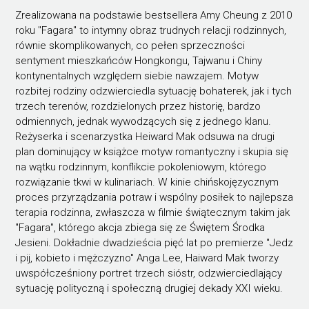
Zrealizowana na podstawie bestsellera Amy Cheung z 2010
roku "Fagara" to intymny obraz trudnych relacji rodzinnych,
równie skomplikowanych, co pełen sprzeczności
sentyment mieszkańców Hongkongu, Tajwanu i Chiny
kontynentalnych względem siebie nawzajem. Motyw
rozbitej rodziny odzwierciedla sytuację bohaterek, jak i tych
trzech terenów, rozdzielonych przez historię, bardzo
odmiennych, jednak wywodzących się z jednego klanu.
Reżyserka i scenarzystka Heiward Mak odsuwa na drugi
plan dominujący w książce motyw romantyczny i skupia się
na wątku rodzinnym, konflikcie pokoleniowym, którego
rozwiązanie tkwi w kulinariach. W kinie chińskojęzycznym
proces przyrządzania potraw i wspólny posiłek to najlepsza
terapia rodzinna, zwłaszcza w filmie świątecznym takim jak
"Fagara", którego akcja zbiega się ze Świętem Środka
Jesieni. Dokładnie dwadzieścia pięć lat po premierze "Jedz
i pij, kobieto i mężczyzno" Anga Lee, Haiward Mak tworzy
uwspółcześniony portret trzech sióstr, odzwierciedlający
sytuację polityczną i społeczną drugiej dekady XXI wieku.