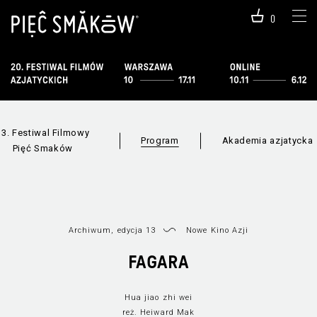
0
13. Festiwal Filmowy
Program
Akademia azjatycka
Pięć Smaków
Archiwum, edycja 13
Nowe Kino Azji
FAGARA
Hua jiao zhi wei
Informacje o
Wszystkie sekc
reż. Heiward Mak
programie