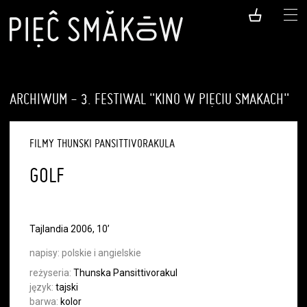
ARCHIWUM - 3. FESTIWAL "KINO W PIĘCIU SMAKACH"
FILMY THUNSKI PANSITTIVORAKULA
GOLF
Tajlandia 2006, 10’
napisy:
polskie i angielskie
reżyseria:
Thunska Pansittivorakul
język:
tajski
barwa:
kolor