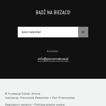
BĄDŹ NA BIEŻĄCO!
ok
kontakt:
info@piecsmakow.pl
© Fundacja Sztuki Arteria
realizacja:
Pracownia Pakamera
+
Pan Przemysław
Regulamin serwisu
•
Polityka plików cookie