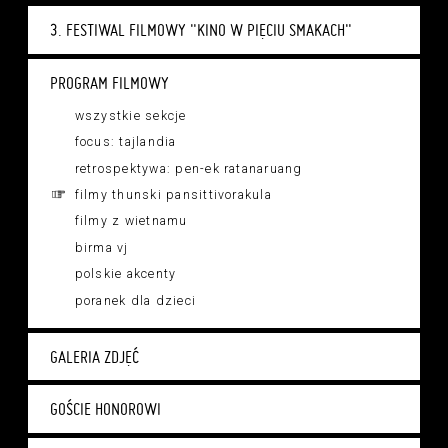
3. FESTIWAL FILMOWY "KINO W PIĘCIU SMAKACH"
PROGRAM FILMOWY
wszystkie sekcje
focus: tajlandia
retrospektywa: pen-ek ratanaruang
filmy thunski pansittivorakula
filmy z wietnamu
birma vj
polskie akcenty
poranek dla dzieci
GALERIA ZDJĘĆ
GOŚCIE HONOROWI