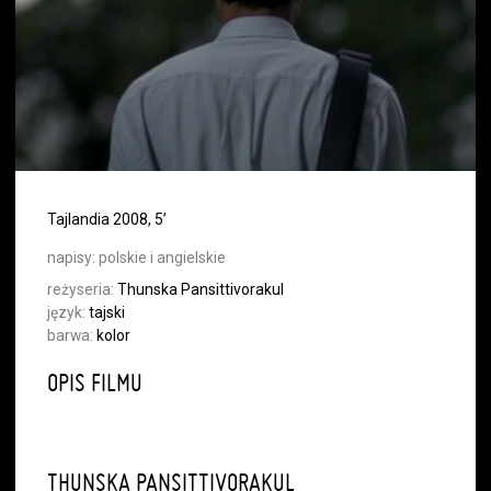
Tajlandia 2008, 5’
napisy:
polskie i angielskie
reżyseria:
Thunska Pansittivorakul
język:
tajski
barwa:
kolor
OPIS FILMU
THUNSKA PANSITTIVORAKUL