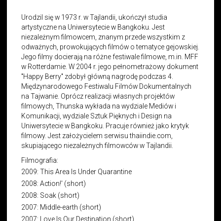
Urodzil się w 1973 r. w Tajlandii, ukończył studia
artystyczne na Uniwersytecie w Bangkoku. Jest
niezależnym filmowcem, znanym przede wszystkim z
odważnych, prowokujących filmów o tematyce gejowskiej.
Jego filmy docierają na różne festiwale filmowe, m.in. MFF
w Rotterdamie. W 2004 r. jego pełnometrażowy dokument
"Happy Berry" zdobył główną nagrodę podczas 4.
Międzynarodowego Festiwalu Filmów Dokumentalnych
na Tajwanie. Oprócz realizacji własnych projektów
filmowych, Thunska wykłada na wydziale Mediów i
Komunikacji, wydziale Sztuk Pięknych i Design na
Uniwersytecie w Bangkoku. Pracuje również jako krytyk
filmowy. Jest założycielem serwisu thaiindie.com,
skupiającego niezależnych filmowców w Tajlandii.
Filmografia:
2009: This Area Is Under Quarantine
2008: Action!' (short)
2008: Soak (short)
2007: Middle-earth (short)
2007: Love Is Our Destination (short)