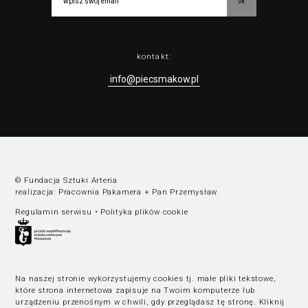
ok
kontakt:
info@piecsmakow.pl
© Fundacja Sztuki Arteria
realizacja:
Pracownia Pakamera
+
Pan Przemysław
Regulamin serwisu
•
Polityka plików cookie
Na naszej stronie wykorzystujemy cookies tj. małe pliki tekstowe,
które strona internetowa zapisuje na Twoim komputerze lub
urządzeniu przenośnym w chwili, gdy przeglądasz tę stronę.
Kliknij