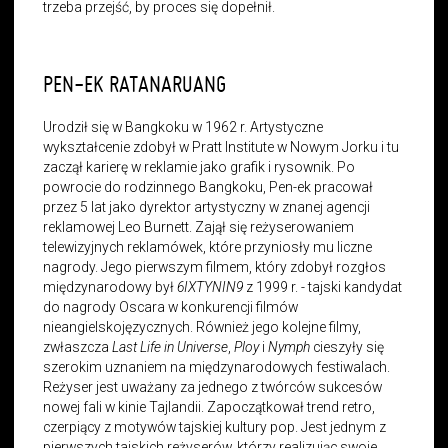
trzeba przejść, by proces się dopełnił.
PEN-EK RATANARUANG
Urodził się w Bangkoku w 1962 r. Artystyczne
wykształcenie zdobył w Pratt Institute w Nowym Jorku i tu
zaczął karierę w reklamie jako grafik i rysownik. Po
powrocie do rodzinnego Bangkoku, Pen-ek pracował
przez 5 lat jako dyrektor artystyczny w znanej agencji
reklamowej Leo Burnett. Zajął się reżyserowaniem
telewizyjnych reklamówek, które przyniosły mu liczne
nagrody. Jego pierwszym filmem, który zdobył rozgłos
międzynarodowy był
6IXTYNIN9
z 1999 r. - tajski kandydat
do nagrody Oscara w konkurencji filmów
nieangielskojęzycznych. Również jego kolejne filmy,
zwłaszcza
Last Life in Universe
,
Ploy
i
Nymph
cieszyły się
szerokim uznaniem na międzynarodowych festiwalach.
Reżyser jest uważany za jednego z twórców sukcesów
nowej fali w kinie Tajlandii. Zapoczątkował trend retro,
czerpiący z motywów tajskiej kultury pop. Jest jednym z
pierwszych tajskich reżyserów, którzy realizując swoje