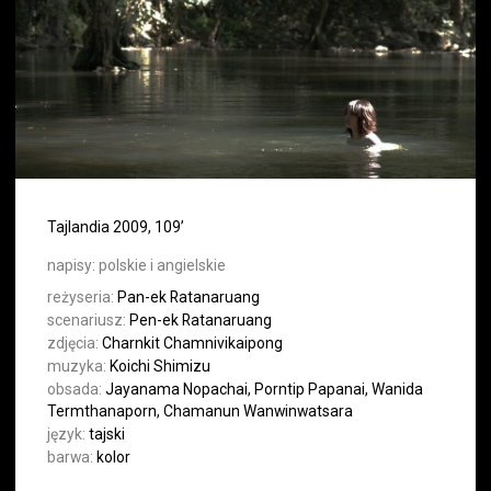
Tajlandia 2009, 109’
napisy:
polskie i angielskie
reżyseria:
Pan-ek Ratanaruang
scenariusz:
Pen-ek Ratanaruang
zdjęcia:
Charnkit Chamnivikaipong
muzyka:
Koichi Shimizu
obsada:
Jayanama Nopachai, Porntip Papanai, Wanida
Termthanaporn, Chamanun Wanwinwatsara
język:
tajski
barwa:
kolor