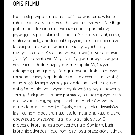
OPIS FILMU
Początek przypomina starą baśń - dawno temu w lesie
młoda kobieta wpadła w sidła dwóch mężczyzn. Niedługo
potem odnaleziono martwe ciała obu napastników,
pływające w pobliskim strumieniu. Nikt nie wiedział, co się
stało z kobietą, ani kto ocalił jej życie, ale silnie obecna w
tajskiej kulturze wiara w niematerialny, wypełniony
różnymi istotami świat, usuwa wątpliwości. Bohaterowie
„Nimfy”, małżeństwo May i Nop żyją w martwym związku
w scenerii chłodnej azjatyckiej metropolii. Mężczyzna
oddaje się pasji i pracy - fotografowaniu, kobieta miewa
romanse. Kiedy Nop dostaje kolejne zlecenie - ma zrobić
serię zdjęć dzikiej przyrody, jedzie do lasu, zabierając ze
sobą żonę. Film zachwyca zmysłowością i wyrafinowaną
formą. Brak jasnej granicy pomiędzy realnością wydarzeń,
a ich wizualizacją, będącą udziałem bohaterów tworzy
atmosferę tajemniczości. Gęsty, dziwny, pełen dźwięków
las, realne miejsce dramatu jest tu metaforą. Ratararuang
opowiada o przeżywaniu straty, o sensie straty. O
procesie, który naraża bohaterów na próby jak w baśni,
które nie odwrócą nieuchronności losu, przez które jednak