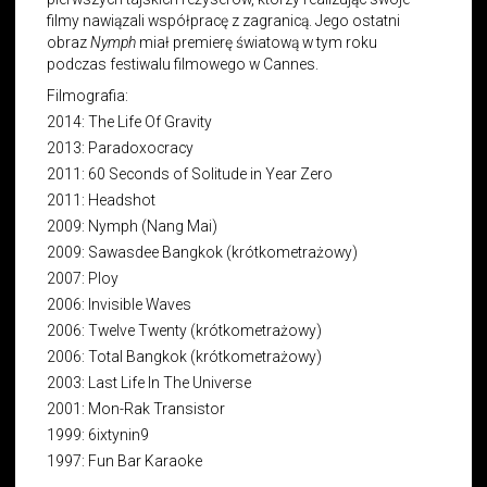
filmy nawiązali współpracę z zagranicą. Jego ostatni
obraz
Nymph
miał premierę światową w tym roku
podczas festiwalu filmowego w Cannes.
Filmografia:
2014: The Life Of Gravity
2013: Paradoxocracy
2011: 60 Seconds of Solitude in Year Zero
2011: Headshot
2009: Nymph (Nang Mai)
2009: Sawasdee Bangkok (krótkometrażowy)
2007: Ploy
2006: Invisible Waves
2006: Twelve Twenty (krótkometrażowy)
2006: Total Bangkok (krótkometrażowy)
2003: Last Life In The Universe
2001: Mon-Rak Transistor
1999: 6ixtynin9
1997: Fun Bar Karaoke