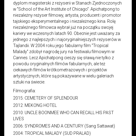
dyplom magisterski z reżyserii w Stanach Zjednoczonych
w "School of the Art Institute of Chicago". Apichatpong to
niezależny reżyser filmowy, artysta, producent i promotor
tajskiego eksperymentalnego i niezależnego kina. Rolę
niezależnego filmowca wybrał już na początku swojej
kariery we wczesnych latach 90. Obecnie jest uważany za
jednego z najlepszych i najoryginalniejszych reżyserów w
Tajlandii. W 2004 roku jego fabularny film "Tropical
Malady" zdobył nagrodę jury na festiwalu filmowym w
Cannes. Lecz Apichatpong cieszy się sławą nie tylko z
powodu oryginalnych filmów fabularnych, ale też
ciekawych filmów krótkometrażowych i projektów
artystycznych, które są pokazywane w wielu galeriach
sztuki na świecie.
Filmografia:
2015: CEMETERY OF SPLENDOUR
2012: MEKONG HOTEL
2010: UNCLE BOONMEE WHO CAN RECALL HIS PAST
LIVES
2006: SYNDROMES AND A CENTURY (Sang Sattawat)
2004: TROPICAL MALADY (SUD PRALAD)