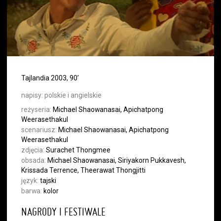
Tajlandia 2003, 90’
napisy:
polskie i angielskie
reżyseria:
Michael Shaowanasai, Apichatpong
Weerasethakul
scenariusz:
Michael Shaowanasai, Apichatpong
Weerasethakul
zdjęcia:
Surachet Thongmee
obsada:
Michael Shaowanasai, Siriyakorn Pukkavesh,
Krissada Terrence, Theerawat Thongjitti
język:
tajski
barwa:
kolor
NAGRODY I FESTIWALE