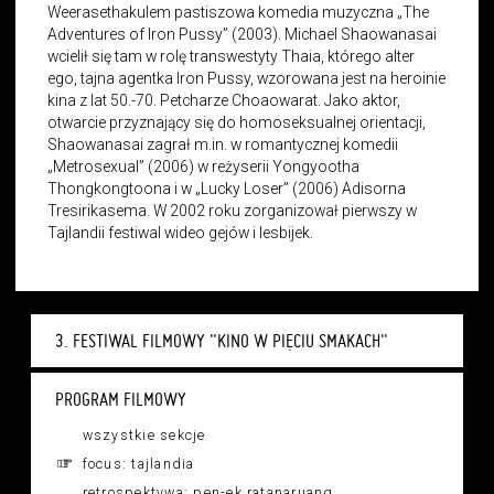
Weerasethakulem pastiszowa komedia muzyczna „The
Adventures of Iron Pussy” (2003). Michael Shaowanasai
wcielił się tam w rolę transwestyty Thaia, którego alter
ego, tajna agentka Iron Pussy, wzorowana jest na heroinie
kina z lat 50.-70. Petcharze Choaowarat. Jako aktor,
otwarcie przyznający się do homoseksualnej orientacji,
Shaowanasai zagrał m.in. w romantycznej komedii
„Metrosexual” (2006) w reżyserii Yongyootha
Thongkongtoona i w „Lucky Loser” (2006) Adisorna
Tresirikasema. W 2002 roku zorganizował pierwszy w
Tajlandii festiwal wideo gejów i lesbijek.
3. FESTIWAL FILMOWY "KINO W PIĘCIU SMAKACH"
PROGRAM FILMOWY
wszystkie sekcje
focus: tajlandia
retrospektywa: pen-ek ratanaruang