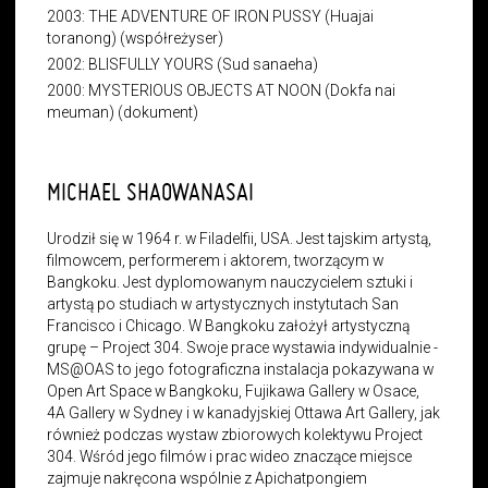
2003: THE ADVENTURE OF IRON PUSSY (Huajai
toranong) (współreżyser)
2002: BLISFULLY YOURS (Sud sanaeha)
2000: MYSTERIOUS OBJECTS AT NOON (Dokfa nai
meuman) (dokument)
MICHAEL SHAOWANASAI
Urodził się w 1964 r. w Filadelfii, USA. Jest tajskim artystą,
filmowcem, performerem i aktorem, tworzącym w
Bangkoku. Jest dyplomowanym nauczycielem sztuki i
artystą po studiach w artystycznych instytutach San
Francisco i Chicago. W Bangkoku założył artystyczną
grupę – Project 304. Swoje prace wystawia indywidualnie -
MS@OAS to jego fotograficzna instalacja pokazywana w
Open Art Space w Bangkoku, Fujikawa Gallery w Osace,
4A Gallery w Sydney i w kanadyjskiej Ottawa Art Gallery, jak
również podczas wystaw zbiorowych kolektywu Project
304. Wśród jego filmów i prac wideo znaczące miejsce
zajmuje nakręcona wspólnie z Apichatpongiem