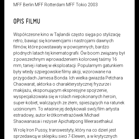
MFF Berlin MFF Rotterdam MFF Tokio 2003
OPIS FILMU
Współczesne kino w Tajlandii często sięga po stylizację
retro, bawiąc się konwencjami i nastrojami dawnych
filmów, które powstawały w powojennych, bardzo
płodnych latach tej kinematografii. Ów boom związany był
z powszechnym wprowadzeniem kolorowej taśmy 16
mm, taniej i łatwej w eksploatacji. Popularnym gatunkiem
były wtedy szpiegowskie filmy akcji, wzorowane na
przygodach Jamesa Bonda. Ich wielka gwiazda Petchara
Chaowarat, aktorka o charakterystycznej fryzurze i
makijażu, eksponującym ekspresyjne spojrzenie,
wyspecjalizowała się w rolach niepokonanych heroin,
super-kobiet, walczących ze złem, spieszących na ratunek
uciśnionym. To właśnie jej dedykowali swój film artysta
estradowy, autor krótkometrażówek Michael
Shaowanasai i reżyser Apichatpong Weerasethakul.
W rolę Iron Pussy, transwestyty, który na co dzień jest
sprzedawcą w sklepiku sieci 7-Elewen, a w krytycznych