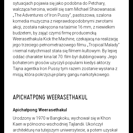
sytuacjach pojawia się jako podobna do Petchary,
walcząca heroina, wcielił się sam Michael Shaowanasai.
„The Adventures of Iron Pussy”, pastiszowa, szalona
komedia muzyczna z nieprawdopodobnymi zwrotami
akcji, została nakręcona na taśmie 16 mm, z niewielkim
budżetem, by zająć czymś firmę producencką
Weerasethakula Kick the Machine, czekajacą na realizację
jego trzeciego pełnometrażowego filmu „Tropical Malady”
i niemal natychmiast stała się filmem kultowym. By lepiej
oddać charakter kina lat 70. film był dubbingowany. Jego
bohaterom głosów użyczyli popularni kiedyś aktorzy.
Tajna agentka Iron Pussy tym razem zostanie wysłana z
misją, która pokrzyżuje plany gangu narkotykowego.
APICHATPONG WEERASETHAKUL
Apichatpong Weerasethakul
Urodzony w 1970 w Bangkoku, wychował się w Khon
Kaen w północno-wschodniej Tajlandii. Ukończył
architekturę na tutejszym uniwersytecie, a potem uzyskał