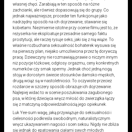
własnej chęci. Zarabiają w ten sposób na różne
zachcianki, ale również dopasowują się do grupy. Co
jednak najważniejsze, proceder ten funkcjonuje jako
nadrzędny sposób na ich dojrzewanie, stawanie się
kobietami. Niezmiernie istotne przy ocenie filmu jest to, że
reżyserka nie eksploatuje przesadnie samego faktu
prostytucji, ale raczej rysuje seks, jaki się z nią wiąże. To
właśnie rozbuchana seksualność bohaterek wysuwa się
na pierwszy plan, niejako umożliwiona przez tę dorywczą
pracę. Dziewczyny nie rozmawiają prawie o niczym innym
niż pozycje łóżkowe, odgłosy orgazmu, ceny konkretnych
numerków czy smak spermy. Jednak choć jedną nogą
stoją w dorosłym świecie stosunków damsko-męskich,
drugą wciąż są w nastoletniości. To oczywiste przecież
rozdarcie w szczery sposób obrazuje ich dojrzewanie.
Najlepiej widać to w scenie poszukiwania zagubionego
psa, w której dziecięca wręcz miłość do zwierzątka łączy
się z matczyną odpowiedzialnością jego opiekunek.
Luk Yee-sum wagę, jaką przywiązuje do seksualności i
cielesności podkreśla swobodnym, naturalistycznym
wręcz ukazywaniem nagości i scen seksu. Nigdy nie zbliża
się jednak do epatowania ciałami swych młodych