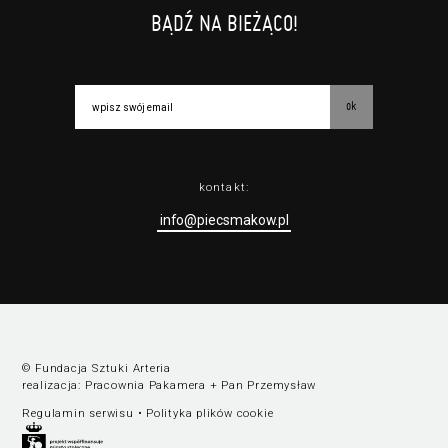
BĄDŹ NA BIEŻĄCO!
ok
kontakt:
info@piecsmakow.pl
© Fundacja Sztuki Arteria
realizacja:
Pracownia Pakamera
+
Pan Przemysław
Regulamin serwisu
•
Polityka plików cookie