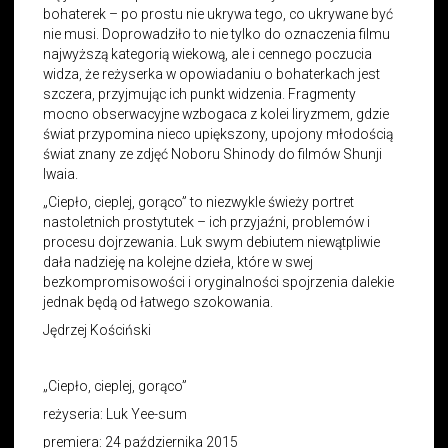
bohaterek – po prostu nie ukrywa tego, co ukrywane być
nie musi. Doprowadziło to nie tylko do oznaczenia filmu
najwyższą kategorią wiekową, ale i cennego poczucia
widza, że reżyserka w opowiadaniu o bohaterkach jest
szczera, przyjmując ich punkt widzenia. Fragmenty
mocno obserwacyjne wzbogaca z kolei liryzmem, gdzie
świat przypomina nieco upiększony, upojony młodością
świat znany ze zdjęć Noboru Shinody do filmów Shunji
Iwaia.
„Ciepło, cieplej, gorąco” to niezwykle świeży portret
nastoletnich prostytutek – ich przyjaźni, problemów i
procesu dojrzewania. Luk swym debiutem niewątpliwie
dała nadzieję na kolejne dzieła, które w swej
bezkompromisowości i oryginalności spojrzenia dalekie
jednak będą od łatwego szokowania.
Jędrzej Kościński
„Ciepło, cieplej, gorąco”
reżyseria: Luk Yee-sum
premiera: 24 października 2015