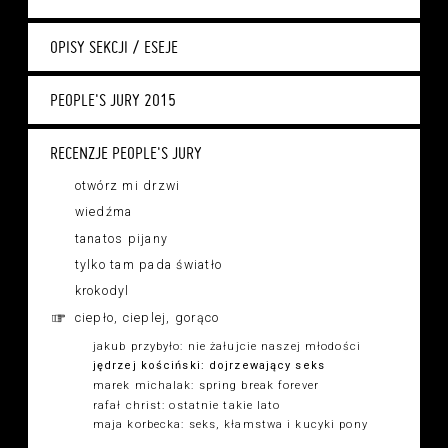
OPISY SEKCJI / ESEJE
PEOPLE'S JURY 2015
RECENZJE PEOPLE'S JURY
otwórz mi drzwi
wiedźma
tanatos pijany
tylko tam pada światło
krokodyl
ciepło, cieplej, gorąco
jakub przybyło: nie żałujcie naszej młodości
jędrzej kościński: dojrzewający seks
marek michalak: spring break forever
rafał christ: ostatnie takie lato
maja korbecka: seks, kłamstwa i kucyki pony