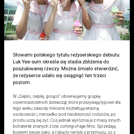
Słowami polskiego tytułu reżyserskiego debiutu
Luk Yee-sum określa się stadia zbliżenia do
poszukiwanej rzeczy. Można śmiało stwierdzić,
że reżyserce udało się osiągnąć ten trzeci
poziom.
W „Ciepło, cieplej, gorąco” obserwujemy grupkę
osiemnastoletnich dziewcząt, które przeżywają typowe dla
tego wieku zawody miłosne, kształtują własną
osobowość i, nierzadko pod nieobecność rodziców, po
prostu uczą się żyć. Coś jednak wyróżnia je z masy innych
bohaterek znanych z tzw.
coming-of-age films
. Sprzedają
bowiem swoje ciało, a robią to nie tyle z przymusu, co z