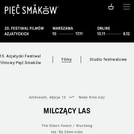
15. Azjatycki Festiwal
Filmy
Studio festiwalowe
Filmowy Pięć Smaków
Archiwum, edycja 15
Nowe Kino Azji
MILCZĄCY LAS
The Silent Forest / Wusheng
reż. Ko Chen-nien