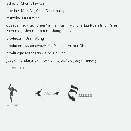
zdjęcia:
Chen Chi-wen
montaż:
Milk Su, Chen Chun-hung
muzyka:
Lu Luming
obsada:
Troy Liu, Chen Yan-fei, Kim Hyunbin, Liu Kuan-ting, Yang
Kuei-mei, Cheung Ka-nin, Chang Pen-yu
producent:
Uilin Wang
producent wykonawczy:
Yu Pei-hua, Arthur Chu
produkcja:
MandarinVision Co., Ltd.
język:
mandaryński, hokkien, tajwański język migowy
barwa:
kolor