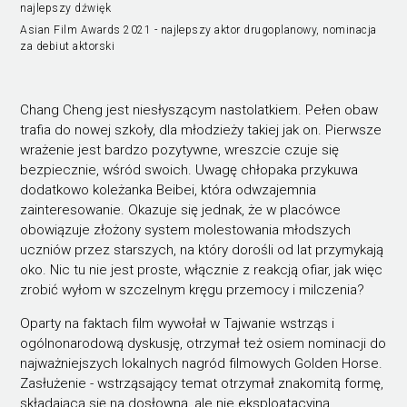
najlepszy dźwięk
Asian Film Awards 2021 - najlepszy aktor drugoplanowy, nominacja
za debiut aktorski
Chang Cheng jest niesłyszącym nastolatkiem. Pełen obaw
trafia do nowej szkoły, dla młodzieży takiej jak on. Pierwsze
wrażenie jest bardzo pozytywne, wreszcie czuje się
bezpiecznie, wśród swoich. Uwagę chłopaka przykuwa
dodatkowo koleżanka Beibei, która odwzajemnia
zainteresowanie. Okazuje się jednak, że w placówce
obowiązuje złożony system molestowania młodszych
uczniów przez starszych, na który dorośli od lat przymykają
oko. Nic tu nie jest proste, włącznie z reakcją ofiar, jak więc
zrobić wyłom w szczelnym kręgu przemocy i milczenia?
Oparty na faktach film wywołał w Tajwanie wstrząs i
ogólnonarodową dyskusję, otrzymał też osiem nominacji do
najważniejszych lokalnych nagród filmowych Golden Horse.
Zasłużenie - wstrząsający temat otrzymał znakomitą formę,
składającą się na dosłowną, ale nie eksploatacyjną