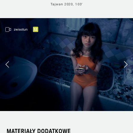
Filmy dostępn
Wszystkie sekcje
Tajwan 2020, 103’
online
zwiastun
MATERIAŁY DODATKOWE