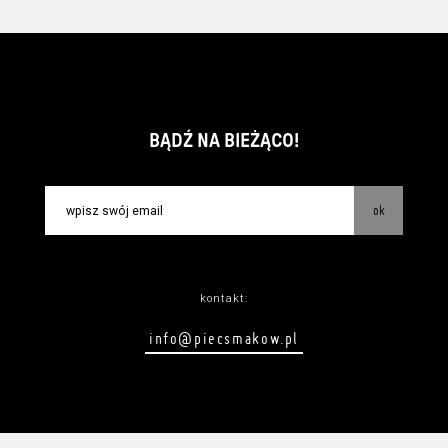
BĄDŹ NA BIEŻĄCO!
ok
kontakt:
info@piecsmakow.pl