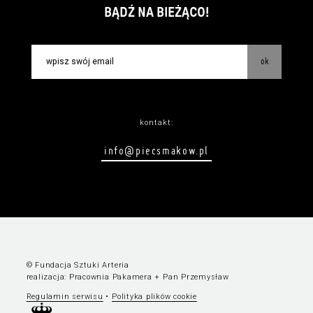
BĄDŹ NA BIEŻĄCO!
ok
kontakt:
info@piecsmakow.pl
© Fundacja Sztuki Arteria
realizacja:
Pracownia Pakamera
+
Pan Przemysław
Regulamin serwisu
•
Polityka plików cookie