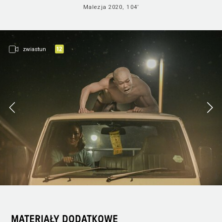
Filmy dostępn
Wszystkie sekcje
Malezja 2020, 104’
online
zwiastun
MATERIAŁY DODATKOWE