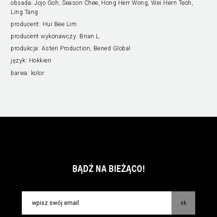
obsada:
Jojo Goh, Season Chee, Hong Herr Wong, Wei Hern Teoh,
Ling Tang
producent:
Hui Bee Lim
producent wykonawczy:
Brian L.
produkcja:
Asteri Production, Bened Global
język:
Hokkien
barwa:
kolor
BĄDŹ NA BIEŻĄCO!
ok