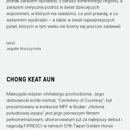
jednak zarazem opowieść z bardzo konkretnego regionu, a
zarazem oniryczna podróż w świat dziecięcych
wspomnień, w których nie wiadomo, co jest prawdą, a co
wytworem wyobraźni – a także w świat najważniejszych
pytań, których w tym wieku nie boimy się jeszcze zadawać.
tekst:
Jagoda Murczyńska
CHONG KEAT AUN
Malezyjski reżyser chińskiego pochodzenia. Jego
debiutancki krótki metraż, “Cemetery of Courtesy”, był
prezentowany w konkursie MFF w Budan. „Historia
połudnowej wyspy” jest jego pierwszym filmem
pełnometrażowym, uhonorowanym już za najlepszy debiut i
nagrodą FIPRESCI w ramach 57th Taipei Golden Horse