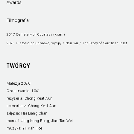
Awards.
Filmografia:
2017 Cemetery of Courtesy (kr.m.)
2021 Historia południowej wyspy / Nan wu / The Story of Southern Islet
TWÓRCY
Malezja 2020
Czas trwania:
104’
reżyseria:
Chong Keat Aun
scenariusz:
Chong Keat Aun
zdjęcia:
Hai Liang Chan
montaż:
Jing Kong Rong, Jian Tan Wei
muzyka:
Yii Kah Hoe