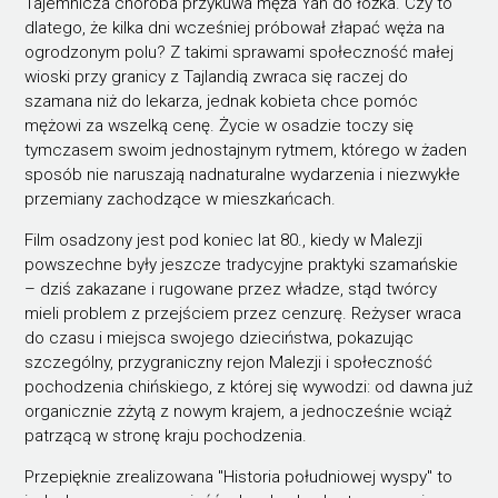
Tajemnicza choroba przykuwa męża Yan do łóżka. Czy to
dlatego, że kilka dni wcześniej próbował złapać węża na
ogrodzonym polu? Z takimi sprawami społeczność małej
wioski przy granicy z Tajlandią zwraca się raczej do
szamana niż do lekarza, jednak kobieta chce pomóc
mężowi za wszelką cenę. Życie w osadzie toczy się
tymczasem swoim jednostajnym rytmem, którego w żaden
sposób nie naruszają nadnaturalne wydarzenia i niezwykłe
przemiany zachodzące w mieszkańcach.
Film osadzony jest pod koniec lat 80., kiedy w Malezji
powszechne były jeszcze tradycyjne praktyki szamańskie
– dziś zakazane i rugowane przez władze, stąd twórcy
mieli problem z przejściem przez cenzurę. Reżyser wraca
do czasu i miejsca swojego dzieciństwa, pokazując
szczególny, przygraniczny rejon Malezji i społeczność
pochodzenia chińskiego, z której się wywodzi: od dawna już
organicznie zżytą z nowym krajem, a jednocześnie wciąż
patrzącą w stronę kraju pochodzenia.
Przepięknie zrealizowana "Historia południowej wyspy" to