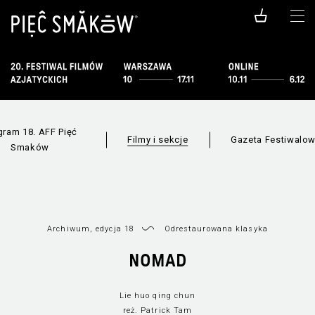
gram 18. AFF Pięć
Filmy i sekcje
Gazeta Festiwalo
Smaków
Wszystkie sekcje
Lista filmów
Nowe
Archiwum, edycja 18
Odrestaurowana klasyka
NOMAD
Lie huo qing chun
reż. Patrick Tam