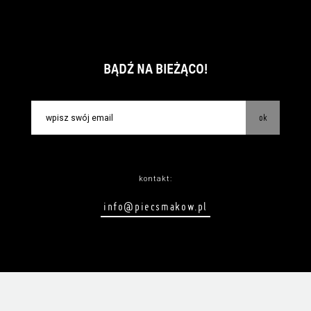
BĄDŹ NA BIEŻĄCO!
ok
kontakt:
info@piecsmakow.pl