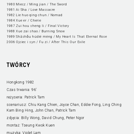
1980 Miecz / Ming jian / The Sword
1981 Ai Sha / Love Massacre
1982 Lie huo qing chun / Nomad
1984 Xue er / Cherie
1987 Zui hou sheng li / Final Victory
1988 Xue zai shao / Burning Snow
1989 Shāshǒu húdié mèng / My Heart Is That Eternal Rose
2006 Ojciec i syn / Fu zi / After This Our Exile
TWÓRCY
Hongkong 1982
Czas trwania:
96’
reżyseria:
Patrick Tam
scenariusz:
Chiu Kang Chien, Joyce Chan, Eddie Fong, Ling Ching
Kam Bing Hing, John Chan, Patrick Tam
zdjęcia:
Billy Wong, David Chung, Peter Ngor
montaż:
Tseung Kwok Kuen
muzyka:
Violet Lam