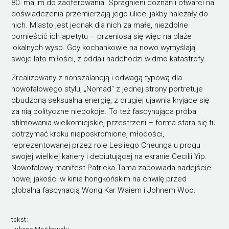
80. ma im do zaoferowania. Spragnieni doznań i otwarci na
doświadczenia przemierzają jego ulice, jakby należały do
nich. Miasto jest jednak dla nich za małe, niezdolne
pomieścić ich apetytu – przeniosą się więc na plaże
lokalnych wysp. Gdy kochankowie na nowo wymyślają
swoje lato miłości, z oddali nadchodzi widmo katastrofy.
Zrealizowany z nonszalancją i odwagą typową dla
nowofalowego stylu, „Nomad" z jednej strony portretuje
obudzoną seksualną energię, z drugiej ujawnia kryjące się
za nią polityczne niepokoje. To też fascynująca próba
sfilmowania wielkomiejskiej przestrzeni – forma stara się tu
dotrzymać kroku nieposkromionej młodości,
reprezentowanej przez role Lesliego Cheunga u progu
swojej wielkiej kariery i debiutującej na ekranie Cecilii Yip.
Nowofalowy manifest Patricka Tama zapowiada nadejście
nowej jakości w kinie hongkońskim na chwilę przed
globalną fascynacją Wong Kar Waiem i Johnem Woo.
tekst: