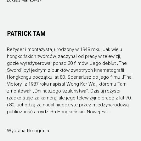
Łukasz Mańkowski
PATRICK TAM
Reżyser i montażysta, urodzony w 1948 roku. Jak wielu
hongkońskich twórców, zaczynał od pracy w telewizji,
gdzie wyreżyserował ponad 30 filmów. Jego debiut „The
Sword” był jednym z punktów zwrotnych kinematografii
Hongkongu początku lat 80. Scenariusz do jego filmu „Final
Victory" z 1987 roku napisał Wong Kar Wai, któremu Tam
zmontował „Dni naszego szaleństwa”. Dzisiaj reżyser
rzadko staje za kamerą, ale jego telewizyjne prace z lat 70.
i 80. uchodzą za nadal nieodkryte przez międzynarodową
publiczność arcydzieła Hongkońskiej Nowej Fali.
Wybrana filmografia: