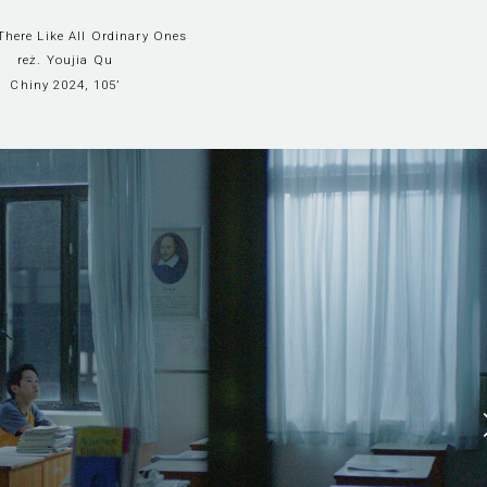
There Like All Ordinary Ones
reż. Youjia Qu
Chiny 2024, 105’