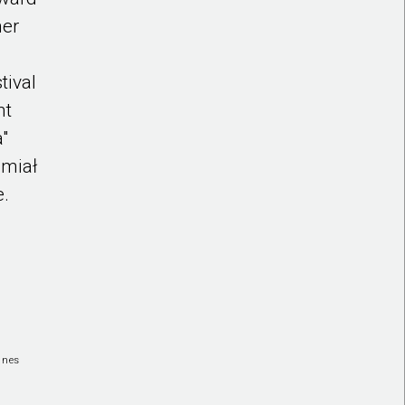
her
tival
ht
a"
 miał
e.
Ones