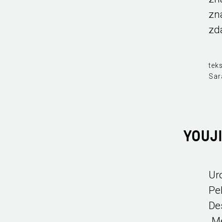
zn
zd
teks
Sar
YOUJ
Ur
Pe
De
„M