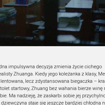
dna impulsywna decyzja zmienia życie cichego
cealisty Zhuanga. Kiedy jego koleżanka z klasy, M
alentowana, lecz zdystansowana biegaczka – kra
stolet startowy, Zhuang bez wahania bierze winę 
ebie. Ma nadzieję, że zaskarbi sobie jej przychyln
e dziewczyna staje się jeszcze bardziej chłodna n