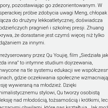
j pory, pozostawiając go zdezorientowanym. W
sperackiej próbie zdobycia uwagi Meng, chłopak
łącza do drużyny lekkoatletycznej, doświadcza
odzieńczych pragnień i szkolnej presji. Zhuang
krywa, że dorastanie jest czymś więcej niż tylko
dążaniem za innymi.
reżyserowany przez Qu Youjię, film „Siedziała ja
żda inna” to intymne studium dojrzewania,
hwycone na tle systemu edukacji we współczes
inach, gdzie oczekiwania społeczne wzmacniaj
esję wywieraną na młodzież. Dzięki
nimalistycznemu stylowi, Qu tworzy osobistą
fleksję nad młodością, tożsamością i krótkimi, le
aczącymi chwilami, które nas kształtują. Jak mo