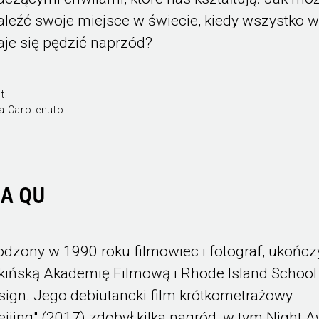
aleźć swoje miejsce w świecie, kiedy wszystko 
aje się pędzić naprzód?
t:
a Carotenuto
IA QU
odzony w 1990 roku filmowiec i fotograf, ukończ
kińską Akademię Filmową i Rhode Island School
sign. Jego debiutancki film krótkometrażowy
eijing" (2017) zdobył kilka nagród, w tym Night 