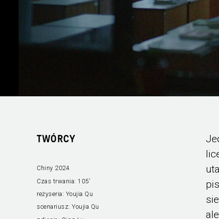
Je
TWÓRCY
li
ut
Chiny 2024
Czas trwania:
105’
pi
reżyseria:
Youjia Qu
si
scenariusz:
Youjia Qu
al