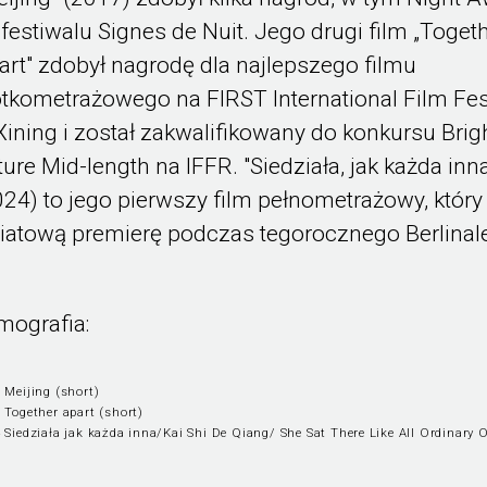
 festiwalu Signes de Nuit. Jego drugi film „Toget
art" zdobył nagrodę dla najlepszego filmu
ótkometrażowego na FIRST International Film Fes
Xining i został zakwalifikowany do konkursu Brig
ture Mid-length na IFFR. "Siedziała, jak każda inn
024) to jego pierwszy film pełnometrażowy, który
iatową premierę podczas tegorocznego Berlinal
lmografia:
 Meijing (short)
 Together apart (short)
 Siedziała jak każda inna/Kai Shi De Qiang/ She Sat There Like All Ordinary 