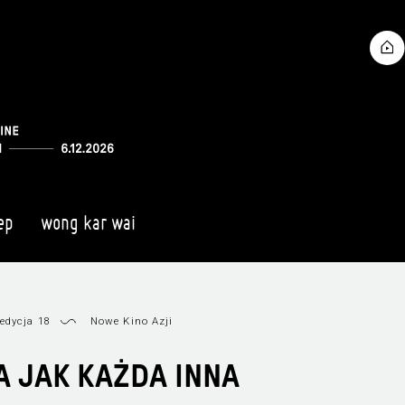
ep
wong kar wai
edycja 18
Nowe Kino Azji
A JAK KAŻDA INNA