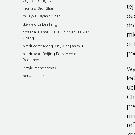
zdjęcia:
Qing Lv
te
montaż:
Siqi Shan
de
muzyka:
Siyang Chen
do
dźwięk:
Li Danfeng
obsada:
Hanyu Fu, Jijun Miao, Taiwen
mł
Zhang
od
producent:
Meng Xie, Xianjian Wu
po
produkcja:
Beijing Booy Media,
Rediance
Wy
język:
mandaryński
barwa:
kolor
ka
uc
Ch
pr
mi
re
zn