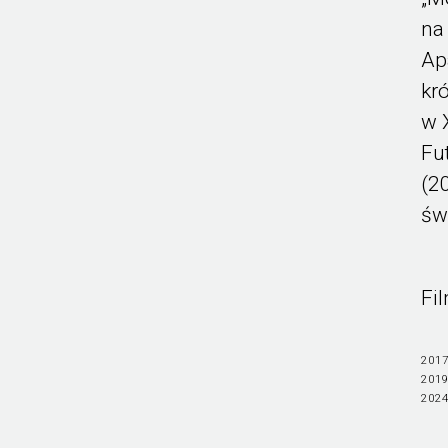
na
Ap
kr
w 
Fu
(2
św
Fi
2017
2019
2024