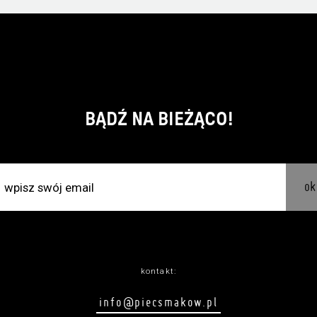
BĄDŹ NA BIEŻĄCO!
ok
kontakt:
info@piecsmakow.pl