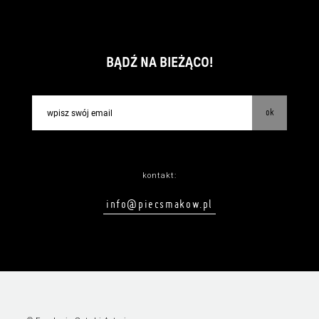
BĄDŹ NA BIEŻĄCO!
ok
kontakt:
info@piecsmakow.pl