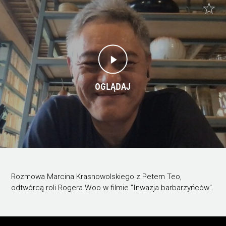
OGLĄDAJ
Rozmowa Marcina Krasnowolskiego z Petem Teo,
odtwórcą roli Rogera Woo w filmie "Inwazja barbarzyńców".