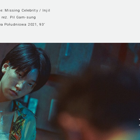
e: Missing Celebrity / Injil
reż. Pil Gam-sung
ea Południowa 2021, 93’