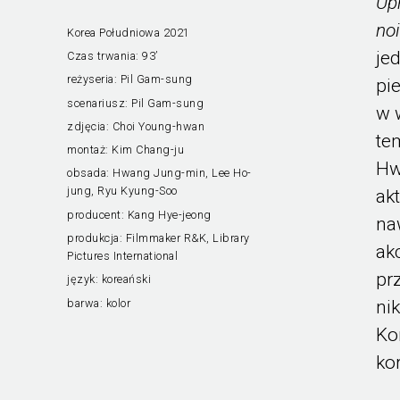
Up
noi
Korea Południowa 2021
je
Czas trwania:
93’
reżyseria:
Pil Gam-sung
pi
scenariusz:
Pil Gam-sung
w 
zdjęcia:
Choi Young-hwan
te
montaż:
Kim Chang-ju
Hw
obsada:
Hwang Jung-min, Lee Ho-
jung, Ryu Kyung-Soo
ak
producent:
Kang Hye-jeong
na
produkcja:
Filmmaker R&K, Library
ak
Pictures International
pr
język:
koreański
barwa:
kolor
ni
Ko
ko