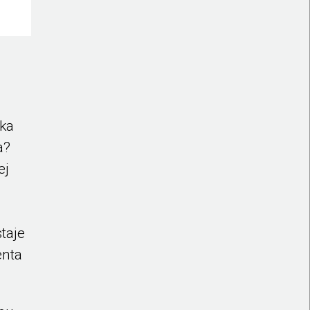
tka
a?
ej
taje
enta