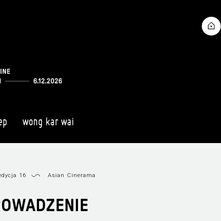
ep
wong kar wai
dycja 16
Asian Cinerama
ROWADZENIE