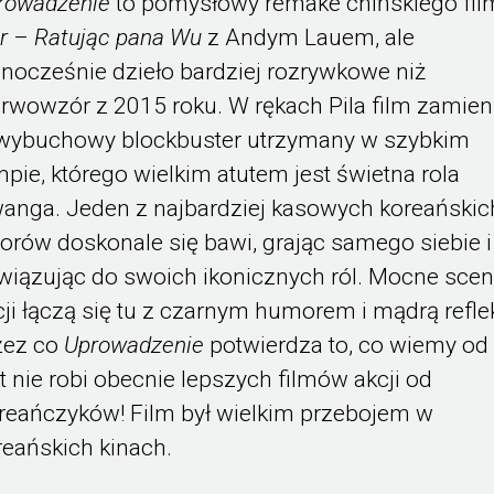
rowadzenie
to pomysłowy remake chińskiego fi
r
–
Ratując pana Wu
z Andym Lauem, ale
dnocześnie dzieło bardziej rozrywkowe niż
erwowzór z 2015 roku. W rękach Pila film zamieni
wybuchowy blockbuster utrzymany w szybkim
mpie, którego wielkim atutem jest świetna rola
anga. Jeden z najbardziej kasowych koreańskic
torów doskonale się bawi, grając samego siebie i
wiązując do swoich ikonicznych ról. Mocne sce
cji łączą się tu z czarnym humorem i mądrą refle
zez co
Uprowadzenie
potwierdza to, co wiemy od 
kt nie robi obecnie lepszych filmów akcji od
reańczyków! Film był wielkim przebojem w
reańskich kinach.