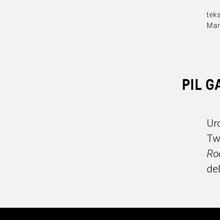
teks
Mar
PIL 
Ur
Tw
Ro
de