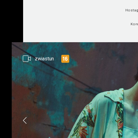
Hostag
Kor
zwiastun