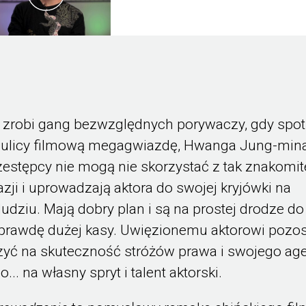
 zrobi gang bezwzględnych porywaczy, gdy spo
 ulicy filmową megagwiazdę, Hwanga Jung-min
zestępcy nie mogą nie skorzystać z tak znakomit
azji i uprowadzają aktora do swojej kryjówki na
ludziu. Mają dobry plan i są na prostej drodze do
prawdę dużej kasy. Uwięzionemu aktorowi pozos
czyć na skuteczność stróżów prawa i swojego ag
o... na własny spryt i talent aktorski.