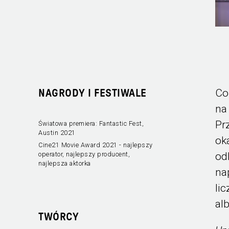
Co
NAGRODY I FESTIWALE
na
Pr
Światowa premiera: Fantastic Fest,
Austin 2021
ok
Cine21 Movie Award 2021 - najlepszy
od
operator, najlepszy producent,
najlepsza aktorka
na
li
alb
TWÓRCY