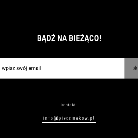
BĄDŹ NA BIEŻĄCO!
ok
kontakt:
info@piecsmakow.pl