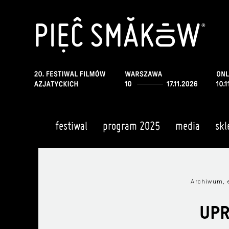
festiwal
program 2025
media
skl
Archiwum, e
UP