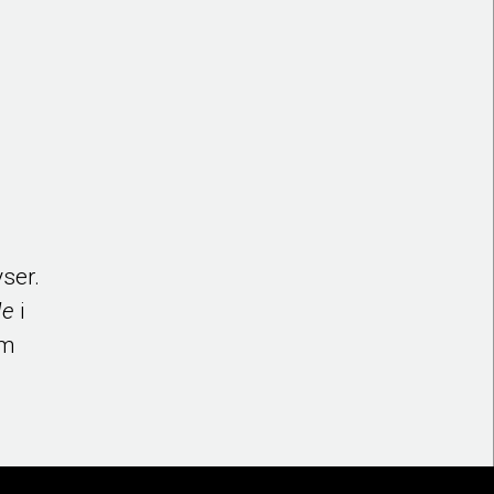
ser.
Me
i
ym