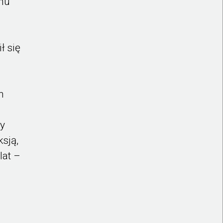
lmu
ł się
h
ny
ksją,
lat –