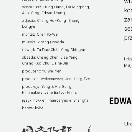
wi
scenariusz:
Hung Hung, Lai Mingtang,
ko
Alex Yang, Edward Yang
za
zdjęcia:
Chang Hui-Kung, Zhang
Longyu
se
montaż:
Chen Po-Wen
pr
muzyka:
Zhang Hongda
dźwięk:
Tu Duu-Chih, Yang Ching-an
obsada:
Chang Chen, Lisa Yang,
teks
Chang Kuo-Chu, Elaine Jin
Maj
producent:
Yu Wei-Yen
producent wykonawczy:
Jan Hung-Tze
produkcja:
Yang & His Gang
Filmmakers, Jane Balfour Films
EDWA
język:
hokkien, mandaryński, Shanghai
barwa:
kolor
Ur