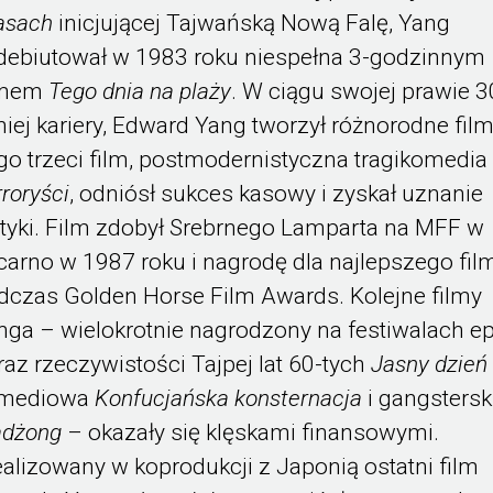
asach
inicjującej Tajwańską Nową Falę, Yang
debiutował w 1983 roku niespełna 3-godzinnym
lmem
Tego dnia na plaży
. W ciągu swojej prawie 3
tniej kariery, Edward Yang tworzył różnorodne film
go trzeci film, postmodernistyczna tragikomedia
rroryści
, odniósł sukces kasowy i zyskał uznanie
ytyki. Film zdobył Srebrnego Lamparta na MFF w
carno w 1987 roku i nagrodę dla najlepszego fil
dczas Golden Horse Film Awards. Kolejne filmy
nga – wielokrotnie nagrodzony na festiwalach ep
raz rzeczywistości Tajpej lat 60-tych
Jasny dzień 
mediowa
Konfucjańska konsternacja
i gangstersk
dżong
– okazały się klęskami finansowymi.
ealizowany w koprodukcji z Japonią ostatni film