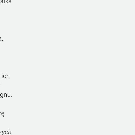
atka
a,
 ich
y
ignu.
rę
zych