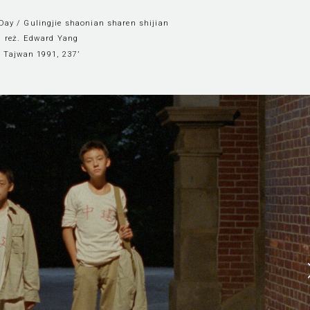
ay / Gulingjie shaonian sharen shijian
reż. Edward Yang
Tajwan 1991, 237’