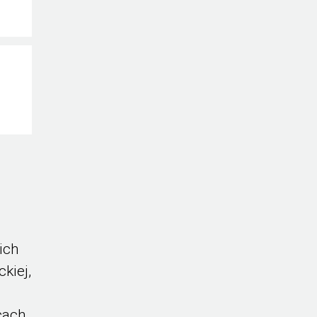
ich
kiej,
cach