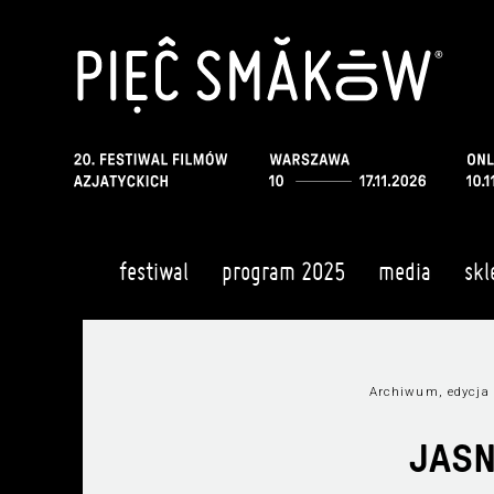
festiwal
program 2025
media
skl
Archiwum, edycja
JASN