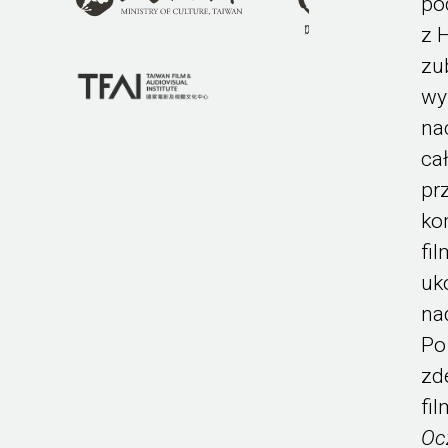
po
z 
zu
wy
na
ca
pr
ko
fi
uk
na
Po
zd
fi
Oc