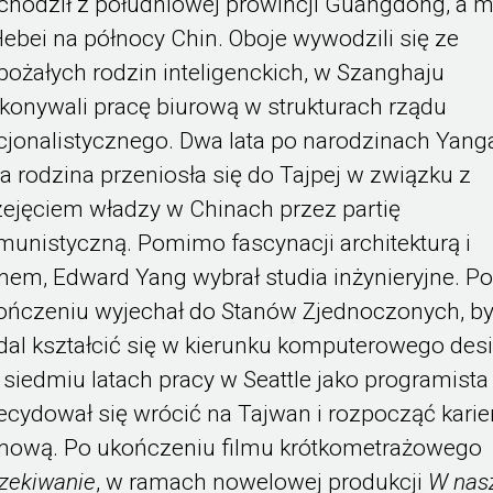
chodził z południowej prowincji Guangdong, a m
Hebei na północy Chin. Oboje wywodzili się ze
bożałych rodzin inteligenckich, w Szanghaju
konywali pracę biurową w strukturach rządu
cjonalistycznego. Dwa lata po narodzinach Yang
ła rodzina przeniosła się do Tajpej w związku z
zejęciem władzy w Chinach przez partię
munistyczną. Pomimo fascynacji architekturą i
lmem, Edward Yang wybrał studia inżynieryjne. Po
ończeniu wyjechał do Stanów Zjednoczonych, b
dal kształcić się w kierunku komputerowego des
 siedmiu latach pracy w Seattle jako programista
ecydował się wrócić na Tajwan i rozpocząć karie
lmową. Po ukończeniu filmu krótkometrażowego
zekiwanie
, w ramach nowelowej produkcji
W nas