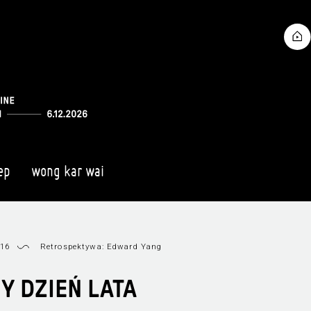
ep
wong kar wai
 16
Retrospektywa: Edward Yang
Y DZIEŃ LATA