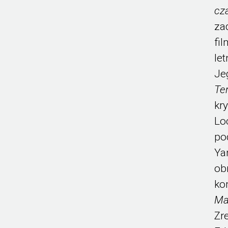
cz
za
fi
le
Je
Te
kr
Lo
po
Ya
ob
ko
Ma
Zr