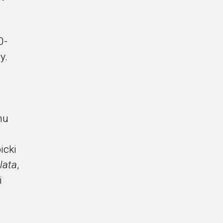
0-
y.
mu
icki
lata
,
i