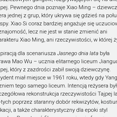
jpej. Pewnego dnia poznaje Xiao Ming – dziewc
dera jednej z grup, który ukrywa się gdzieś na poł
spy. Xiao Si coraz bardziej angażuje się uczuci
 znajomość, lecz nie jest w stanie zmienić ani
arakteru Xiao Ming, ani rzeczywistości, w której ż
spiracją dla scenariusza
Jasnego dnia lata
była
rawa Mao Wu – ucznia elitarnego liceum Jiangu
jpej, który z zazdrości zabił swoją dziewczynę.
cydent miał miejsce w 1961 roku, wtedy gdy Yang
zniem tego samego liceum. Intencją reżysera by
czegółowa rekonstrukcja rzeczywistości Tajpej la
-tych poprzez staranny dobór rekwizytów, kost
okacji, a także charakterystyczny dla epoki styl