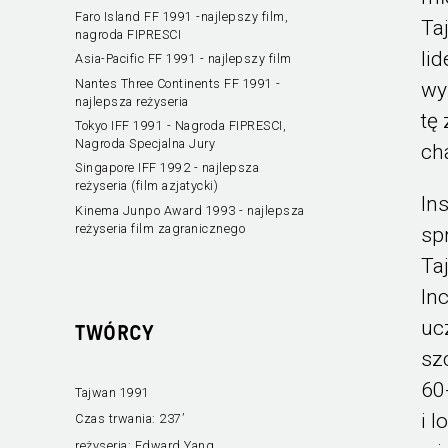
Faro Island FF 1991 -najlepszy film,
Ta
nagroda FIPRESCI
li
Asia-Pacific FF 1991 - najlepszy film
Nantes Three Continents FF 1991 -
wy
najlepsza reżyseria
tę
Tokyo IFF 1991 - Nagroda FIPRESCI,
Nagroda Specjalna Jury
ch
Singapore IFF 1992 - najlepsza
reżyseria (film azjatycki)
In
Kinema Junpo Award 1993 - najlepsza
reżyseria film zagranicznego
sp
Ta
In
uc
TWÓRCY
sz
60
Tajwan 1991
i l
Czas trwania:
237’
reżyseria:
Edward Yang