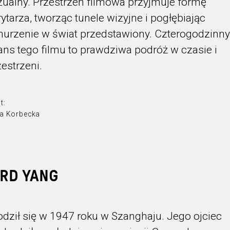
zualny. Przestrzeń filmowa przyjmuje formę
rytarza, tworząc tunele wizyjne i pogłębiając
nurzenie w świat przedstawiony. Czterogodzinn
ans tego filmu to prawdziwa podróż w czasie i
zestrzeni.
t:
a Korbecka
RD YANG
odził się w 1947 roku w Szanghaju. Jego ojciec