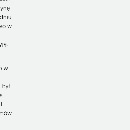
zynę
udniu
owo w
yją.
o w
 był
ła
t
iumów