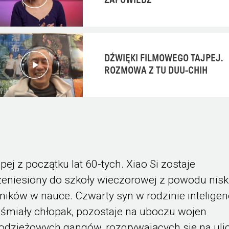
ZAPOWIEDŹ
DŹWIĘKI FILMOWEGO TAJPEJ.
ROZMOWA Z TU DUU-CHIH
jpej z początku lat 60-tych. Xiao Si zostaje
zeniesiony do szkoły wieczorowej z powodu nisk
ników w nauce. Czwarty syn w rodzinie inteligenc
eśmiały chłopak, pozostaje na uboczu wojen
odzieżowych gangów, rozgrywających się na uli