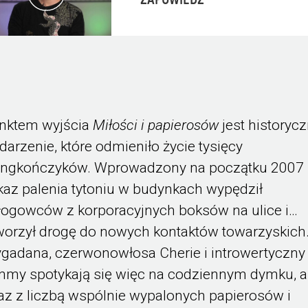
ZAPOWIEDŹ
nktem wyjścia
Miłości i papierosów
jest historyc
darzenie, które odmieniło życie tysięcy
ngkończyków. Wprowadzony na początku 2007 
kaz palenia tytoniu w budynkach wypędził
łogowców z korporacyjnych boksów na ulice i…
worzył drogę do nowych kontaktów towarzyskich
gadana, czerwonowłosa Cherie i introwertyczny
mmy spotykają się więc na codziennym dymku, a
az z liczbą wspólnie wypalonych papierosów i