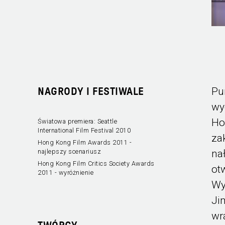
Pu
NAGRODY I FESTIWALE
wy
Ho
Światowa premiera: Seattle
International Film Festival 2010
za
Hong Kong Film Awards 2011 -
na
najlepszy scenariusz
Hong Kong Film Critics Society Awards
ot
2011 - wyróżnienie
Wy
Ji
wr