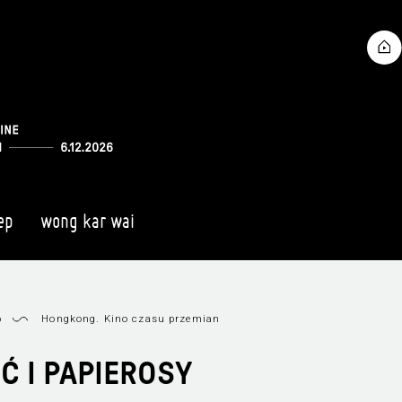
ep
wong kar wai
6
Hongkong. Kino czasu przemian
Ć I PAPIEROSY