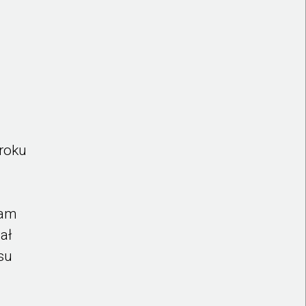
 roku
ą
sam
ał
su