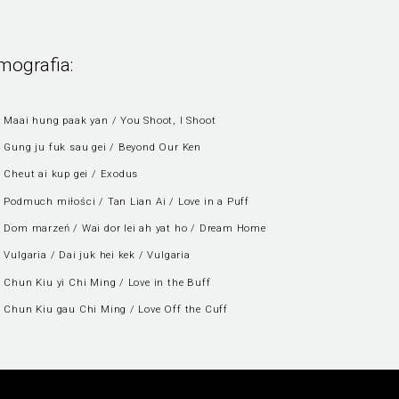
lmografia:
 Maai hung paak yan / You Shoot, I Shoot
 Gung ju fuk sau gei / Beyond Our Ken
 Cheut ai kup gei / Exodus
 Podmuch miłości / Tan Lian Ai / Love in a Puff
 Dom marzeń / Wai dor lei ah yat ho / Dream Home
 Vulgaria / Dai juk hei kek / Vulgaria
 Chun Kiu yi Chi Ming / Love in the Buff
 Chun Kiu gau Chi Ming / Love Off the Cuff