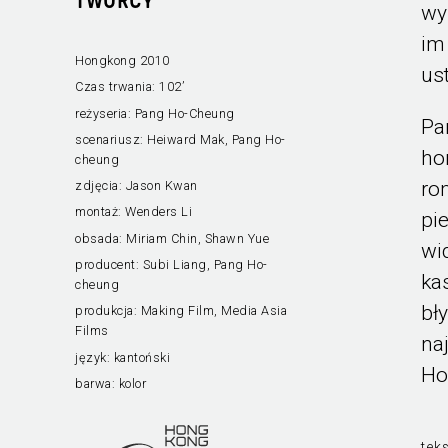
TWÓRCY
wy
im
Hongkong 2010
us
Czas trwania:
102’
reżyseria:
Pang Ho-Cheung
Pa
scenariusz:
Heiward Mak, Pang Ho-
ho
cheung
ro
zdjęcia:
Jason Kwan
montaż:
Wenders Li
pi
obsada:
Miriam Chin, Shawn Yue
wi
producent:
Subi Liang, Pang Ho-
ka
cheung
bł
produkcja:
Making Film, Media Asia
Films
na
język:
kantoński
Ho
barwa:
kolor
teks