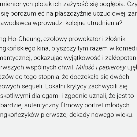
mienionych plotek ich zażyłość się pogłębia. Cz
 się porozumieć na płaszczyźnie uczuciowej, za
tawodawca wprowadzi kolejne utrudnienia?
ng Ho-Cheung, czołowy prowokator i złośnik
ngkońskiego kina, błyszczy tym razem w komedi
mantycznej, pokazując wyjątkowość i zakłopotan
erwszych wspólnych chwil.
Miłość i papierosy
uję
dzów do tego stopnia, że doczekała się dwóch
sowych sequeli. Lokalni krytycy zachwycili się
yskotliwymi dialogami i zgodnie uznali, że jest to
jbardziej autentyczny filmowy portret młodych
ngkończyków pierwszej dekady nowego wieku.
t: