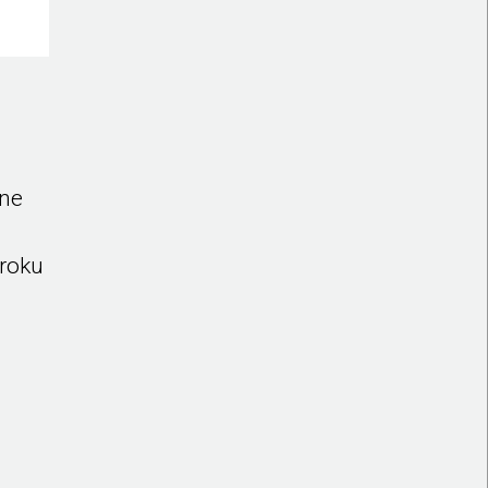
zne
roku
.