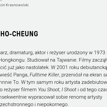
cin Krasnowolski
 HO-CHEUNG
sarz, dramaturg, aktor i reżyser urodzony w 1973
Hongkongu. Studiował na Tajwanie. Filmy zaczął
ęcić już jako nastolatek. W 2001 roku debiutanck
wieść Panga,
Fulltime Killer
, przeniósł na ekran 
hnnie To. W tym samym roku artysta zadebiutow
ko reżyser filmem
You Shoot, I Shoot
i od tego cza
nsekwentnie wypracował sobie renomę artysty
zechstronnego i niepokornego.