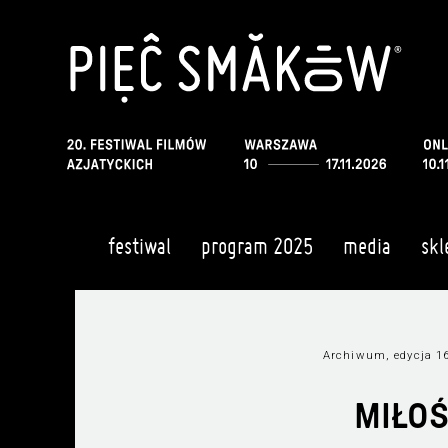
festiwal
program 2025
media
skl
Archiwum, edycja 1
MIŁOŚ