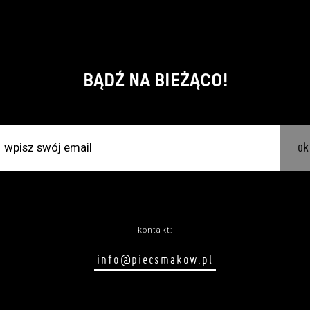
BĄDŹ NA BIEŻĄCO!
ok
kontakt:
info@piecsmakow.pl