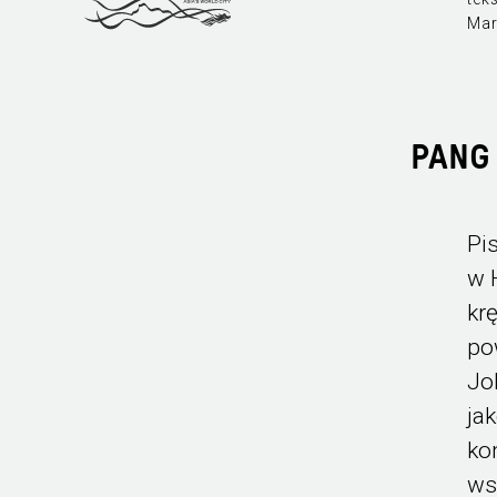
Mar
PANG
Pi
w 
kr
po
Jo
ja
ko
ws