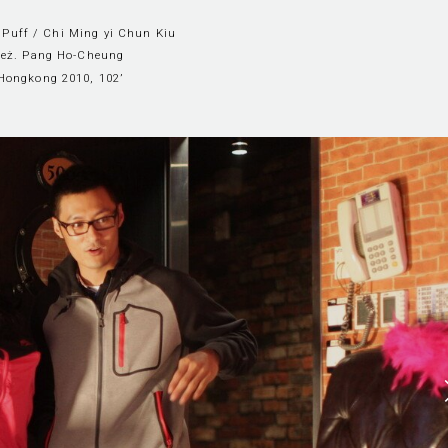
a Puff / Chi Ming yi Chun Kiu
reż. Pang Ho-Cheung
Hongkong 2010, 102’