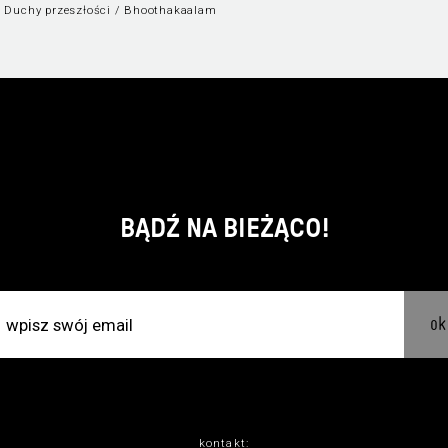
 Duchy przeszłości / Bhoothakaalam
BĄDŹ NA BIEŻĄCO!
ok
kontakt: