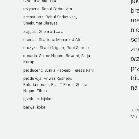
ja
Czas trwania:
104’
reżyseria:
Rahul Sadasivan
br
scenariusz:
Rahul Sadasivan,
ma
Sreekumar Shreyas
ni
zdjęcia:
Shehnad Jalal
sc
montaż:
Shafique Mohamed Ali
zn
muzyka:
Shane Nigam, Gopi Sundar
obsada:
Shane Nigam, Revathi, Saiju
pr
Kurup
pr
producent:
Sunila Habeeb, Teresa Rani
tr
produkcja:
Anwar Rasheed
Entertainment, Plan T Films, Shane
na
Nigam Films
język:
malajalam
barwa:
kolor
teks
Mar