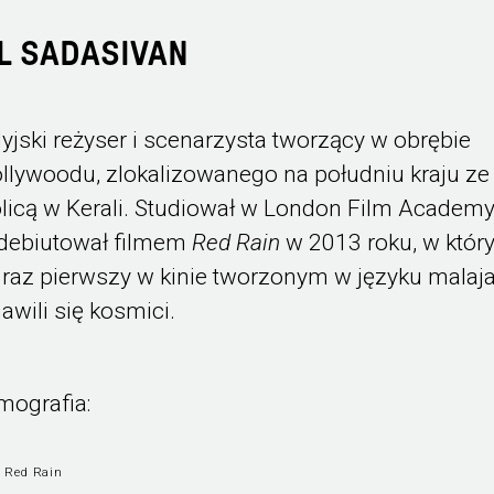
L SADASIVAN
dyjski reżyser i scenarzysta tworzący w obrębie
llywoodu, zlokalizowanego na południu kraju ze
olicą w Kerali. Studiował w London Film Academy
debiutował filmem
Red Rain
w 2013 roku, w któ
 raz pierwszy w kinie tworzonym w języku malaj
jawili się kosmici.
lmografia:
 Red Rain