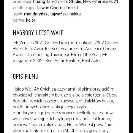
produkcja:
Chang Tso-chi Film Studio, NHK Enterprises 21
źródło kopii:
Taiwan Cinema Toolkit
język:
mandaryński, tajwański, hakka
barwa:
kolor
NAGRODY I FESTIWALE
IFF Venice 2002 - Golden Lion (nomination); 2002 Golden
Horse Film Awards - Best Feature Film, Audience Choice
Award, Outstanding Taiwanese Film of the Year; IFF
Singapore 2002 - Best Asian Feature, Best Actor
OPIS FILMU
Hsiao Wei i Ah Chieh są kuzynami i bliskimi przyjaciółmi,
chociaż ich charaktery bardzo się od siebie różnią. Oboje
dorastali w wielojęzycznej (używającej dialektów hakka,
hoklo i innych, oprócz oficjalnego języka
mandaryńskiego) społeczności osiedli dla weteranów
wojennych w Tajpej. Ich sytuacja rodzinna jest trudna,
ponieważ siostra bliźniaczka Hsiao Wei jest poważnie
chora na białaczkę, a ojciec Ah Chieh, rozgoryczony