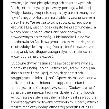
życiem, pije i traci pieniądze w grach hazardowych. Ah
Chieh jest impulsywny i porywczy, pomaga w lokalnej
świątyni taoistycznej i interesuje się rytuałami znanymi z
tajwańskiego folkloru, ale ma problemy ze znalezieniem
pracy. Hsiao Wei jest za to cichy i poważny, jego idolem
jest Bruce Lee, więc chłopak często trenuje z nunchaku, a
w nocy pracuje na pół etatu jako parkingowy w
prowadzonym przez mafię klubie karaoke. Hsiao Wei
przedstawia Ah Chieh swojemu szefowi w nadziei, że uda
im się zdobyć lepszą pracę. Dostają broń i niewdzięczną
pracę windykacji długów zaciągniętych od mafii, co nie
wróży dobrze na przyszłość.
"Cudowne chwile" naznaczone są rozpoznawalnym styl
autorskim Chang Tso-chi. W filmie reżyser skupia się na
klasie niższej i pracującej, młodych gangsterach
wciągniętych do lokalnej mafii. Opowieść zakorzeniona w
realizmie jest uzupełniona narracją z elementami
fantastycznymi. Z perspektywy czasu, "Cudowne chwile"
są najbardziej reprezentacyjnym dziełem Chang Tso-chi,
wyróżniają się stylem wizualnym, który idealnie współgra
z powracającymi motywami przewodnimi. Obecny w filmie
realizm magiczny oddaje atmosferę początku lat 2000.,