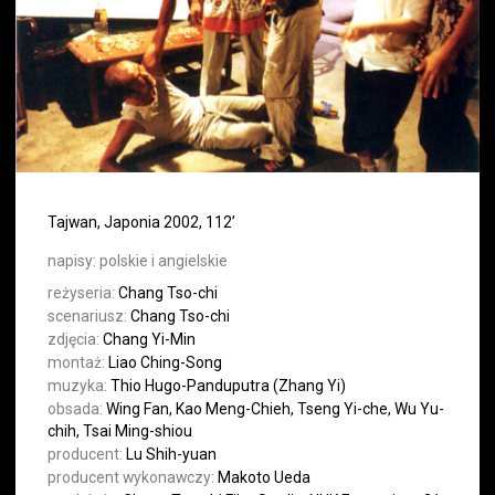
Tajwan, Japonia 2002, 112’
napisy:
polskie i angielskie
reżyseria:
Chang Tso-chi
scenariusz:
Chang Tso-chi
zdjęcia:
Chang Yi-Min
montaż:
Liao Ching-Song
muzyka:
Thio Hugo-Panduputra (Zhang Yi)
obsada:
Wing Fan, Kao Meng-Chieh, Tseng Yi-che, Wu Yu-
chih, Tsai Ming-shiou
producent:
Lu Shih-yuan
producent wykonawczy:
Makoto Ueda