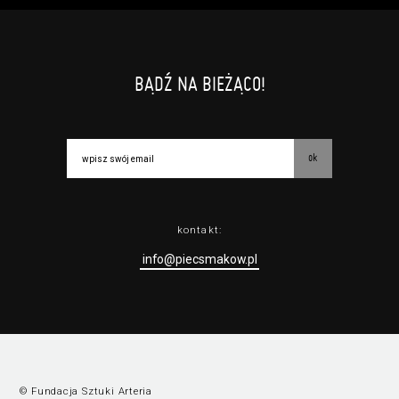
BĄDŹ NA BIEŻĄCO!
ok
kontakt:
info@piecsmakow.pl
© Fundacja Sztuki Arteria