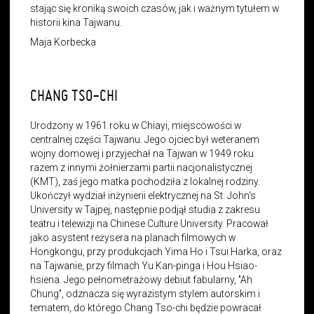
stając się kroniką swoich czasów, jak i ważnym tytułem w
historii kina Tajwanu.
Maja Korbecka
CHANG TSO-CHI
Urodzony w 1961 roku w Chiayi, miejscowości w
centralnej części Tajwanu. Jego ojciec był weteranem
wojny domowej i przyjechał na Tajwan w 1949 roku
razem z innymi żołnierzami partii nacjonalistycznej
(KMT), zaś jego matka pochodziła z lokalnej rodziny.
Ukończył wydział inżynierii elektrycznej na St. John's
University w Tajpej, następnie podjął studia z zakresu
teatru i telewizji na Chinese Culture University. Pracował
jako asystent reżysera na planach filmowych w
Hongkongu, przy produkcjach Yima Ho i Tsui Harka, oraz
na Tajwanie, przy filmach Yu Kan-pinga i Hou Hsiao-
hsiena. Jego pełnometrażowy debiut fabularny, "Ah
Chung", odznacza się wyrazistym stylem autorskim i
tematem, do którego Chang Tso-chi będzie powracał