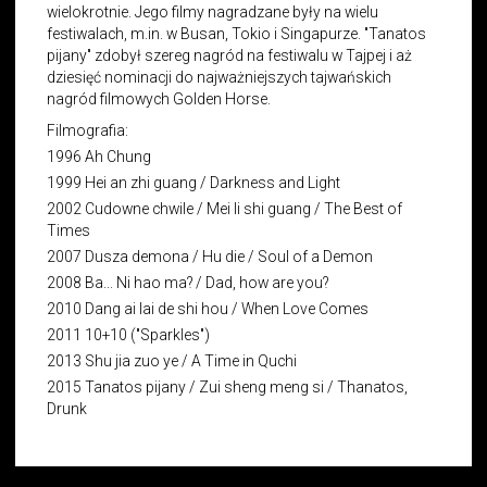
wielokrotnie. Jego filmy nagradzane były na wielu
festiwalach, m.in. w Busan, Tokio i Singapurze. "Tanatos
pijany" zdobył szereg nagród na festiwalu w Tajpej i aż
dziesięć nominacji do najważniejszych tajwańskich
nagród filmowych Golden Horse.
Filmografia:
1996 Ah Chung
1999 Hei an zhi guang / Darkness and Light
2002 Cudowne chwile / Mei li shi guang / The Best of
Times
2007 Dusza demona / Hu die / Soul of a Demon
2008 Ba... Ni hao ma? / Dad, how are you?
2010 Dang ai lai de shi hou / When Love Comes
2011 10+10 ("Sparkles")
2013 Shu jia zuo ye / A Time in Quchi
2015 Tanatos pijany / Zui sheng meng si / Thanatos,
Drunk