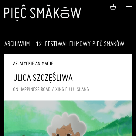
ARCHIWUM - 12. FESTIWAL FILMOWY PIĘĆ SMAKÓW
AZJATYCKIE ANIMACJE
ULICA SZCZĘŚLIWA
ON HAPPINESS ROAD / XING FU LU SHANG