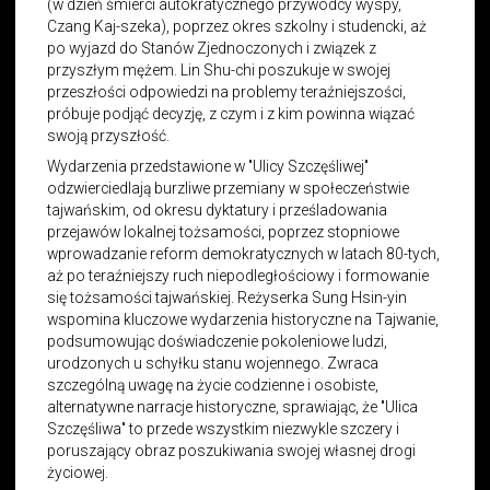
(w dzień śmierci autokratycznego przywódcy wyspy,
Czang Kaj-szeka), poprzez okres szkolny i studencki, aż
po wyjazd do Stanów Zjednoczonych i związek z
przyszłym mężem. Lin Shu-chi poszukuje w swojej
przeszłości odpowiedzi na problemy teraźniejszości,
próbuje podjąć decyzję, z czym i z kim powinna wiązać
swoją przyszłość.
Wydarzenia przedstawione w "Ulicy Szczęśliwej"
odzwierciedlają burzliwe przemiany w społeczeństwie
tajwańskim, od okresu dyktatury i prześladowania
przejawów lokalnej tożsamości, poprzez stopniowe
wprowadzanie reform demokratycznych w latach 80-tych,
aż po teraźniejszy ruch niepodległościowy i formowanie
się tożsamości tajwańskiej. Reżyserka Sung Hsin-yin
wspomina kluczowe wydarzenia historyczne na Tajwanie,
podsumowując doświadczenie pokoleniowe ludzi,
urodzonych u schyłku stanu wojennego. Zwraca
szczególną uwagę na życie codzienne i osobiste,
alternatywne narracje historyczne, sprawiając, że "Ulica
Szczęśliwa" to przede wszystkim niezwykle szczery i
poruszający obraz poszukiwania swojej własnej drogi
życiowej.