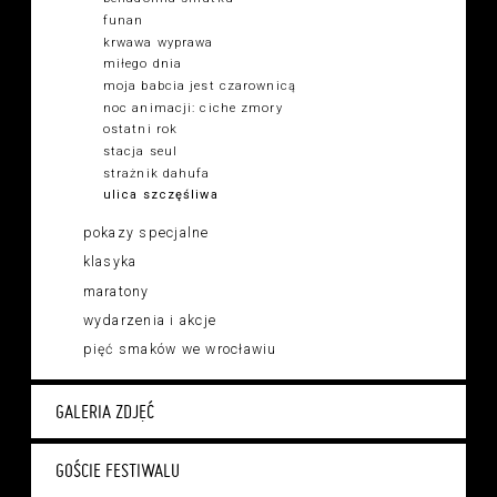
funan
krwawa wyprawa
miłego dnia
moja babcia jest czarownicą
noc animacji: ciche zmory
ostatni rok
stacja seul
strażnik dahufa
ulica szczęśliwa
pokazy specjalne
klasyka
maratony
wydarzenia i akcje
pięć smaków we wrocławiu
GALERIA ZDJĘĆ
GOŚCIE FESTIWALU