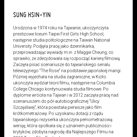
SUNG HSIN-YIN
Urodzona w 1974 roku na Tajwanie, ukoczyńczyła
prestiżowe liceum Taipei First Girls High School,
następnie studia politologiczne na Taiwan National
University. Podjęła pracę jako dziennikarka,
przeprowadzając wywiady m.in. z Maggie Cheung, co
sprawiło, że zdecydowała się rozpocząć karierę filmową.
Zaczęła pisać scenariusze do tajwańskiego serialu
telewizyjnego "The Rose" na podstawie japońskiej mangi.
Później wyjechała na studia zagraniczne, w Kioto
ukończyła wydział teorii filmu, następnie na Columbia
College Chicago kontynuowała studia filmowe. Po
dyplomie wróciła na Tajwan i w 2012 zaczęła pracę nad
scenariuszem do pół-autobiograficznej "Ulicy
Szczęśliwej", która powstała pierwsze jako film
krótkometrażowy. Po uzyskaniu dotacji z rządu
tajwańskiego reżyserka ukończyła pełnometrażową
wersję, która spotkała się z uznaniem publiczności i
krytyków, zdobyła nagrodę dla Najlepszego Filmu na