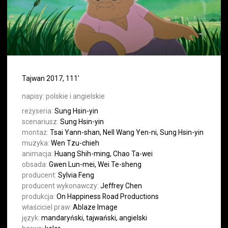
Tajwan 2017, 111’
napisy:
polskie i angielskie
reżyseria:
Sung Hsin-yin
scenariusz:
Sung Hsin-yin
montaż:
Tsai Yann-shan, Nell Wang Yen-ni, Sung Hsin-yin
muzyka:
Wen Tzu-chieh
animacja:
Huang Shih-ming, Chao Ta-wei
obsada:
Gwen Lun-mei, Wei Te-sheng
producent:
Sylvia Feng
producent wykonawczy:
Jeffrey Chen
produkcja:
On Happiness Road Productions
właściciel praw:
Ablaze Image
język:
mandaryński, tajwański, angielski