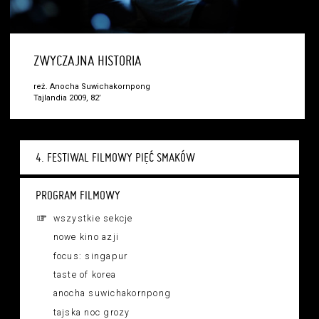
ZWYCZAJNA HISTORIA
reż. Anocha Suwichakornpong
Tajlandia 2009, 82’
4. FESTIWAL FILMOWY PIĘĆ SMAKÓW
PROGRAM FILMOWY
wszystkie sekcje
nowe kino azji
focus: singapur
taste of korea
anocha suwichakornpong
tajska noc grozy