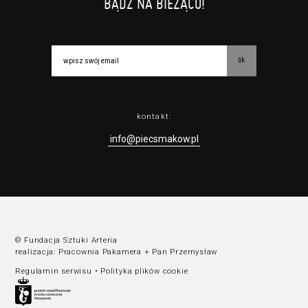
BĄDŹ NA BIEŻĄCO!
ok
kontakt:
info@piecsmakow.pl
© Fundacja Sztuki Arteria
realizacja:
Pracownia Pakamera
+
Pan Przemysław
Regulamin serwisu
•
Polityka plików cookie