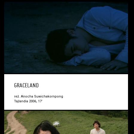
GRACELAND
reż. Anocha Suwichakornpong
Tajlandia 2006, 17’