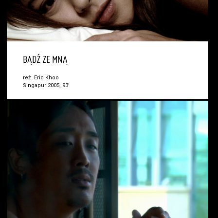
BĄDŹ ZE MNĄ
reż. Eric Khoo
Singapur 2005, 93’