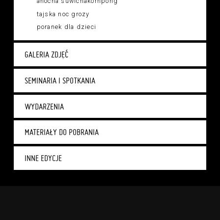
anocha suwichakornpong
tajska noc grozy
poranek dla dzieci
GALERIA ZDJĘĆ
SEMINARIA I SPOTKANIA
WYDARZENIA
MATERIAŁY DO POBRANIA
INNE EDYCJE