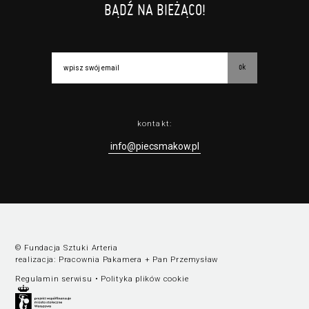
BĄDŹ NA BIEŻĄCO!
ok
kontakt:
info@piecsmakow.pl
© Fundacja Sztuki Arteria
realizacja:
Pracownia Pakamera
+
Pan Przemysław
Regulamin serwisu
•
Polityka plików cookie