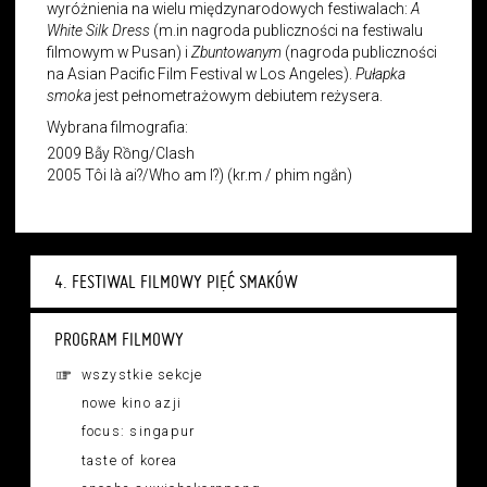
wyróżnienia na wielu międzynarodowych festiwalach:
A
White Silk Dress
(m.in nagroda publiczności na festiwalu
filmowym w Pusan) i
Zbuntowanym
(nagroda publiczności
na Asian Pacific Film Festival w Los Angeles).
Pułapka
smoka
jest pełnometrażowym debiutem reżysera.
Wybrana filmografia:
2009 Bẫy Rồng/Clash
2005 Tôi là ai?/Who am I?) (kr.m / phim ngắn)
4. FESTIWAL FILMOWY PIĘĆ SMAKÓW
PROGRAM FILMOWY
wszystkie sekcje
nowe kino azji
focus: singapur
taste of korea