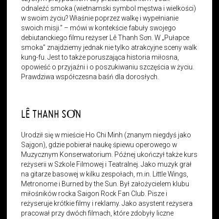
odnaleźć smoka (wietnamski symbol męstwa i wielkości)
w swoim życiu? Właśnie poprzez walkę i wypełnianie
swoich misji.” – mówi w kontekście fabuły swojego
debiutanckiego filmu reżyser Lê Thanh Sơn. W „Pułapce
smoka” znajdziemy jednak nie tylko atrakcyjne sceny walk
kung-fu. Jest to także poruszająca historia miłosna,
opowieść o przyjaźni i o poszukiwaniu szczęścia w życiu.
Prawdziwa współczesna baśń dla dorosłych.
LÊ THANH SƠN
Urodził się w mieście Ho Chi Minh (znanym niegdyś jako
Sajgon), gdzie pobierał naukę śpiewu operowego w
Muzycznym Konserwatorium. Późnej ukończył także kurs
reżyserii w Szkole Filmowej i Teatralnej. Jako muzyk grał
na gitarze basowej w kilku zespołach, m.in. Little Wings,
Metronome i Burned by the Sun. Był założycielem klubu
miłośników rocka Saigon Rock Fan Club. Pisze i
reżyseruje krótkie filmy i reklamy. Jako asystent reżysera
pracował przy dwóch filmach, które zdobyły liczne