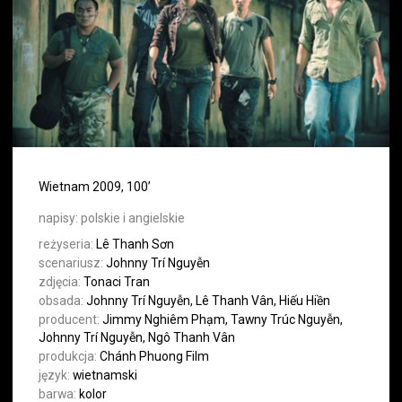
Wietnam 2009, 100’
napisy:
polskie i angielskie
reżyseria:
Lê Thanh Sơn
scenariusz:
Johnny Trí Nguyễn
zdjęcia:
Tonaci Tran
obsada:
Johnny Trí Nguyễn, Lê Thanh Vân, Hiếu Hiền
producent:
Jimmy Nghiêm Phạm, Tawny Trúc Nguyễn,
Johnny Trí Nguyễn, Ngô Thanh Vân
produkcja:
Chánh Phuong Film
język:
wietnamski
barwa:
kolor