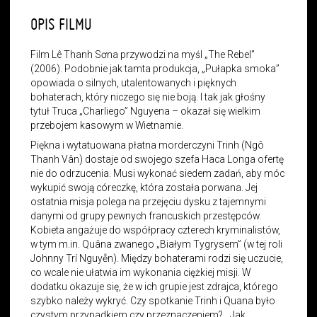
OPIS FILMU
Film Lê Thanh Sơna przywodzi na myśl „The Rebel”
(2006). Podobnie jak tamta produkcja, „Pułapka smoka”
opowiada o silnych, utalentowanych i pięknych
bohaterach, który niczego się nie boją. I tak jak głośny
tytuł Truca „Charliego” Nguyena – okazał się wielkim
przebojem kasowym w Wietnamie.
Piękna i wytatuowana płatna morderczyni Trinh (Ngô
Thanh Vân) dostaje od swojego szefa Haca Longa ofertę
nie do odrzucenia. Musi wykonać siedem zadań, aby móc
wykupić swoją córeczkę, która została porwana. Jej
ostatnia misja polega na przejęciu dysku z tajemnymi
danymi od grupy pewnych francuskich przestępców.
Kobieta angażuje do współpracy czterech kryminalistów,
w tym m.in. Quâna zwanego „Białym Tygrysem” (w tej roli
Johnny Trí Nguyễn). Między bohaterami rodzi się uczucie,
co wcale nie ułatwia im wykonania ciężkiej misji. W
dodatku okazuje się, że w ich grupie jest zdrajca, którego
szybko należy wykryć. Czy spotkanie Trinh i Quana było
czystym przypadkiem czy przeznaczeniem? „ Jak