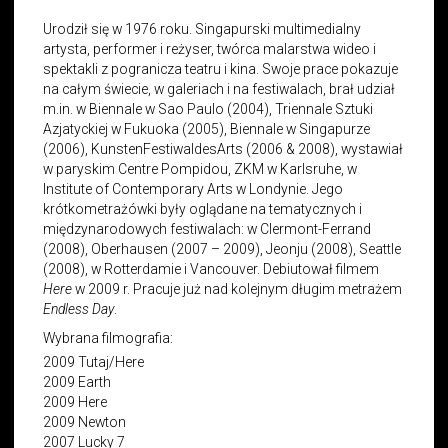
Urodził się w 1976 roku. Singapurski multimedialny
artysta, performer i reżyser, twórca malarstwa wideo i
spektakli z pogranicza teatru i kina. Swoje prace pokazuje
na całym świecie, w galeriach i na festiwalach, brał udział
m.in. w Biennale w Sao Paulo (2004), Triennale Sztuki
Azjatyckiej w Fukuoka (2005), Biennale w Singapurze
(2006), KunstenFestiwaldesArts (2006 & 2008), wystawiał
w paryskim Centre Pompidou, ZKM w Karlsruhe, w
Institute of Contemporary Arts w Londynie. Jego
krótkometrażówki były oglądane na tematycznych i
międzynarodowych festiwalach: w Clermont-Ferrand
(2008), Oberhausen (2007 – 2009), Jeonju (2008), Seattle
(2008), w Rotterdamie i Vancouver. Debiutował filmem
Here
w 2009 r. Pracuje już nad kolejnym długim metrażem
Endless Day
.
Wybrana filmografia:
2009 Tutaj/Here
2009 Earth
2009 Here
2009 Newton
2007 Lucky 7