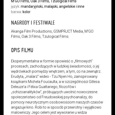
M'GO Films, Oak 3 Films, Tzulogical Films
język:
mandaryjński, malajski, angielskie i inne
barwa:
kolor
NAGRODY I FESTIWALE
Akanga Film Productions, GSMPRJCT Media, M'GO
Films, Oak 3 Films, Tzulogical Films
OPIS FILMU
Eksperymentalna w formie opowieść o „filmowych”
procesach, zachodzących w ludzkiej świadomości, o jej
wędrówkach pomiędzy wnętrzem, a tym, co na zewnątrz.
Erudyta, „malarz” wideo - Tzu Nyen Ho, zainspirowany
książkami Michela Foucaulta, a w szczególności Gillesa
Deleuze'a i Félixa Guattariego, filozofów i
„schizoanalityków”, próbujących uwolnić nowoczesne
społeczeństwo od Freudowskiej psychoanalizy, do
pomocy neurotycznym osobowościom naszych czasów
angażuje kino. Robi to w sposób przewrotny i wyjątkowo
malowniczy. Jego celem jest wywołanie u widza