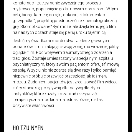
konsternacji, zatrzymanie zwyczajnego procesu
myślowego, popchnięcie go ku nowym obszarom. W tym
celu, biorąc kamerę do ręki, dokonuje dokumentacji
„przypadku”, projektując jednocześnie kinematograficzną
grę. Skomplikowane? Być może, ale dzięki temu jego film
na naszych oczach staje się pełną uroku tajemnicą.
Jesteśmy świadkami morderstwa. Jeden z głównych
bohaterów filmu, zabijając swoją żonę, ma wrażenie, jakby
oglądał film. Pod wpływem traumatycznego zdarzenia
traci głos. Zostaje umieszczony w specjalnym szpitalu
psychiatrycznym, który swoim pacjentom oferuje filmową
terapię. W życiu nic nie zdarza się dwa razy i tylko pamięć
niepewnie próbuje przewijać przeszłość jak taśmę w
mózgu. Zadaniem pacjentów jest zrealizować film wideo,
który stanie się pozytywną alternatywą dla złych
instynktów, które kazały im zabijać i krzywdzić.
Terapeutyczna moc kina ma jednak różne, nie tak
oczywiste właściwości.
HO TZU NYEN