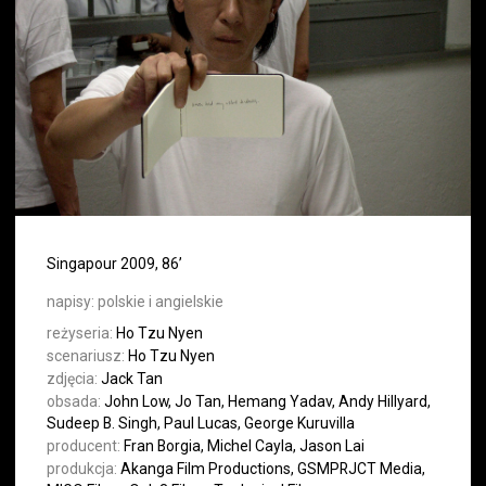
Singapour 2009, 86’
napisy:
polskie i angielskie
reżyseria:
Ho Tzu Nyen
scenariusz:
Ho Tzu Nyen
zdjęcia:
Jack Tan
obsada:
John Low, Jo Tan, Hemang Yadav, Andy Hillyard,
Sudeep B. Singh, Paul Lucas, George Kuruvilla
producent:
Fran Borgia, Michel Cayla, Jason Lai
produkcja:
Akanga Film Productions, GSMPRJCT Media,