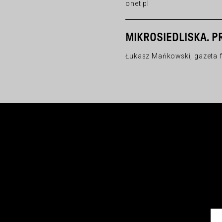
onet.pl
MIKROSIEDLISKA. P
Łukasz Mańkowski, gazeta 