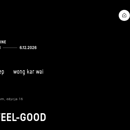
ep
wong kar wai
m, edycja 16
FEEL-GOOD