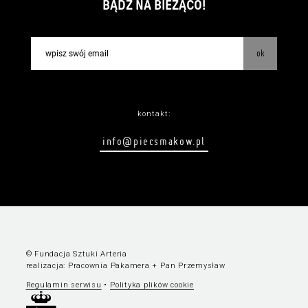
BĄDŹ NA BIEŻĄCO!
ok
kontakt:
info@piecsmakow.pl
© Fundacja Sztuki Arteria
realizacja:
Pracownia Pakamera
+
Pan Przemysław
Regulamin serwisu
•
Polityka plików cookie