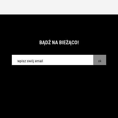
BĄDŹ NA BIEŻĄCO!
ok
kontakt:
info@piecsmakow.pl